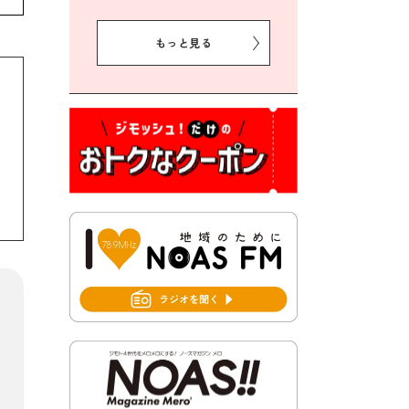
2026年8月5日 豊前市クリー
ン作戦参加者募集
もっと見る
2026年8月3日 千束地域づく
り協議会
2026年8月3日 第13回市町村
対抗「福岡駅伝」出場選手募
集！
2026年7月31日 令和8年熊本
地震義援金の受付について
2026年7月31日 第６次豊前市
総合計画後期基本計画策定業
務委託に係る質問回答につい
て
2026年7月31日 市税等の納付
書が変わります！
2026年7月30日 豊前市立豊前
中学校の進捗状況について