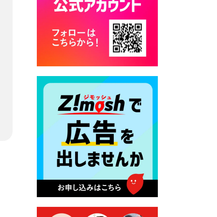
カード交付に伴う休日および
平日夜間開庁の案内
2026年7月22日 令和８年度
「こども文化パスポート事
業」
2026年7月21日 卜仙の郷 お
盆期間の営業時間のお知らせ
2026年7月17日 バス経路検索
のご利用案内
2026年7月10日 台湾伝統音楽
団体 「北埔八音団・楽善軒」
公演開催のお知らせ
2026年7月9日 クラウドファ
ンディング型ふるさと納税の
実施について
2026年7月9日 農地法等に係