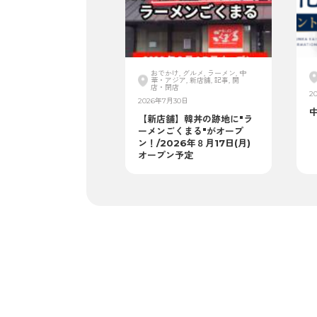
おでかけ, グルメ, ラーメン, 中
華・アジア, 新店舗, 記事, 開
店・閉店
2
2026年7月30日
【新店舗】韓丼の跡地に"ラ
ーメンごくまる"がオープ
ン！/2026年８月17日(月)
オープン予定