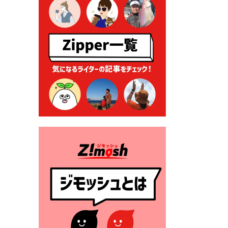
る各種申請に係る登記事項証
明書の添付省略について
2026年7月9日 廃食用油の回
収
2026年7月7日 「おゆずりコ
ーナー」について
2026年7月1日 豊前市民プール
一般開放
2026年7月1日 「豊前市定住促
進奨励金」が始まります！
（令和８年４月１日施行）
2026年6月25日 指定ごみ袋価
格改定
2026年6月23日 公告一覧（市
内業者対象）を更新しまし
た。