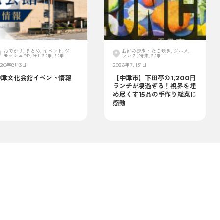
おでかけ, まとめ, イベント, ジ
お好み焼き・たこ焼き, グルメ,
モッシュPR, 注目記事, 記事
ランチ, 特集, 記事
026年8月3日
2026年7月31日
中津文化会館イベント情報
【中津市】下田亭の1,200円
ランチが凄過ぎる！視界を埋
め尽くす15品の手作り総菜に
感動