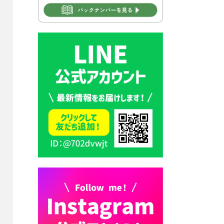
2026年7月30日 豊前市立学校
再編成準備協議会
2026年7月30日 豊前市立学校
紹介≪再編計画の見直しにつ
いて≫
2026年7月29日 豊前市指定ご
み袋販売のお知らせ
2026年7月28日 豊前カラス天
狗みなと祭り（花火大会）開
催決定！
2026年7月28日 ごみ収集日の
お知らせ
2026年7月28日 令和8年度
京築地区水道企業団職員採用
試験（募集）
2026年7月27日 マイナンバー