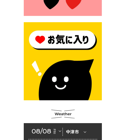
2026年6月23日 （一財）豊前
市佐野・則尾育英会奨学生募
集の「てびき」
2026年6月22日 神楽人の祭展
2026年6月18日 セアカゴケグ
モにご注意ください！
2026年6月17日 クーリングシ
ェルターの指定
2026年6月10日 令和８年経済
センサス-活動調査
2026年6月9日 令和８年第３
回定例会「一般質問一覧表」
2026年6月5日 新婚世帯の家
賃の助成をしています
08/08
FRI
中津市
2026年6月2日 戸籍に氏名の
振り仮名が記載されます