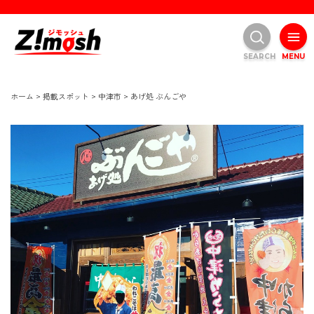
SEARCH
MENU
ホーム
>
掲載スポット
>
中津市
>
あげ処 ぶんごや