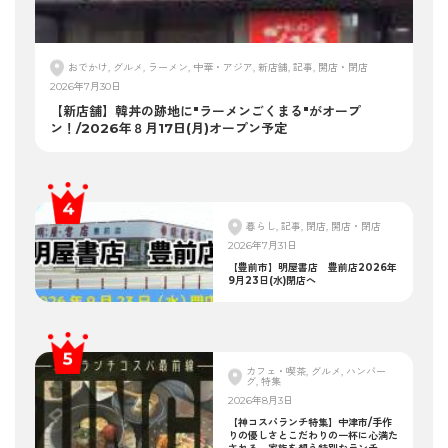
おでかけ, グルメ, ラーメン, 中華・アジア, 新店舗, 記事, 開店・閉店
2026年7月30日
【新店舗】韓丼の跡地に"ラーメンごくまる"がオープ
ン！/2026年８月17日(月)オープン予定
暮らし, 記事, 閉店, 開店・閉店
2026年7月31日
【豊前市】明屋書店 豊前店2026年
9月23日(水)閉店へ
カフェ・喫茶, グルメ, ハンバー
グ, 特集
2026年8月3日
【神コスパランチ特集】中津市/手作
りの優しさとこだわりの一杯に心満た