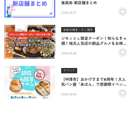
後高田 新店舗まとめ
2026.08.07
お好み焼き・たこ焼き
ジモッシュ限定クーポン！知らなきゃ
損！地元人気店の絶品グルメをお得に
楽しむクーポンまとめ
2026.08.06
イベント
【中津市】おかげさまで6周年！大人
気パン屋「糸ぱん」で感謝祭イベント
開催！豪華景品が当たる抽選会も
♪（8/7〜8/9）
2026.08.06