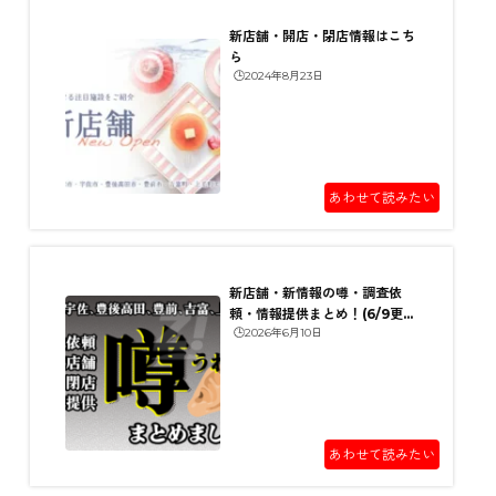
新店舗・開店・閉店情報はこち
ら
🕒️2024年8月23日
あわせて読みたい
新店舗・新情報の噂・調査依
頼・情報提供まとめ！(6/9更
🕒️2026年6月10日
新)
あわせて読みたい