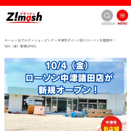
SEARCH
MENU
ホーム
>
おでかけ
>
ショッピング
>
中津市ダイハツ前にローソンを建設中！
10/4（金）新規OPEN