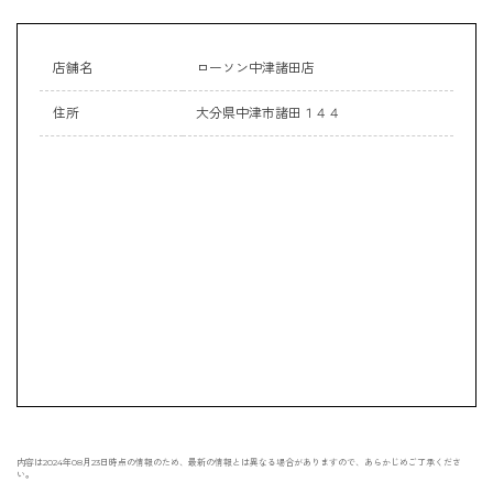
店舗名
ローソン中津諸田店
住所
大分県中津市諸田１４４
内容は2024年08月23日時点の情報のため、最新の情報とは異なる場合がありますので、あらかじめご了承くださ
い。