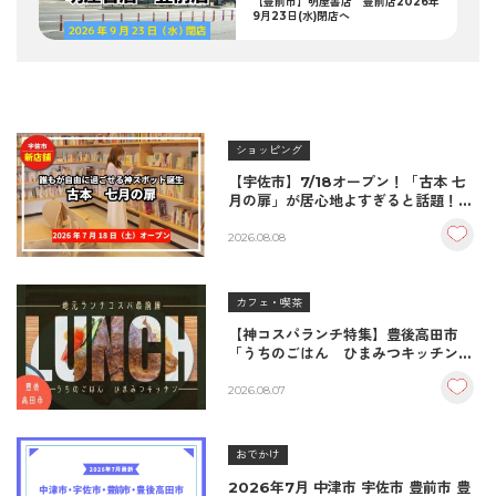
【豊前市】明屋書店 豊前店2026年
9月23日(水)閉店へ
ショッピング
【宇佐市】7/18オープン！「古本 七
月の扉」が居心地よすぎると話題！絶
品おむすび＆パンとコーヒーで過ごす
至福の読書空間
2026.08.08
カフェ・喫茶
【神コスパランチ特集】豊後高田市
「うちのごはん ひまみつキッチン」
｜秘伝タレが決め手の絶品ハンバーグ
＆生姜焼き！
2026.08.07
おでかけ
2026年7月 中津市 宇佐市 豊前市 豊