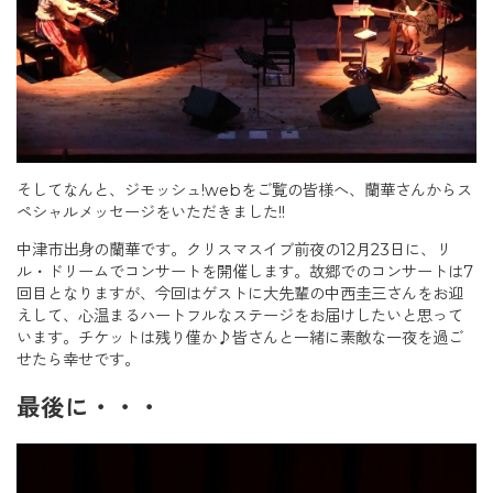
そしてなんと、ジモッシュ!webをご覧の皆様へ、蘭華さんからス
ペシャルメッセージをいただきました!!
中津市出身の蘭華です。クリスマスイブ前夜の
12
月
23
日に、リ
ル・ドリームでコンサートを開催します。故郷でのコンサートは
7
回目となりますが、今回はゲストに大先輩の中西圭三さんをお迎
えして、心温まるハートフルなステージをお届けしたいと思って
います。チケットは残り僅か
♪
皆さんと一緒に素敵な一夜を過ご
せたら幸せです。
最後に・・・