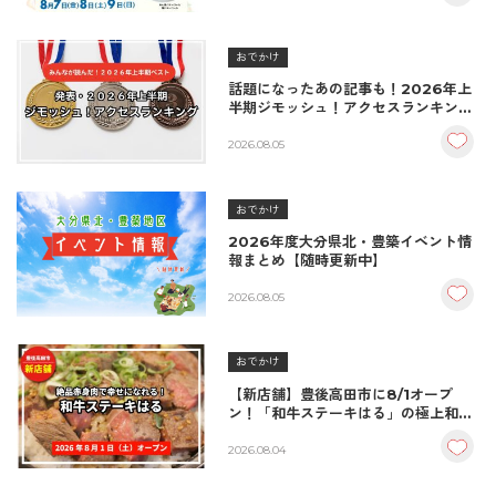
おでかけ
話題になったあの記事も！2026年上
半期ジモッシュ！アクセスランキング
BEST10
2026.08.05
おでかけ
2026年度大分県北・豊築イベント情
報まとめ【随時更新中】
2026.08.05
おでかけ
【新店舗】豊後高田市に8/1オープ
ン！「和牛ステーキはる」の極上和牛
丼が絶品！
2026.08.04