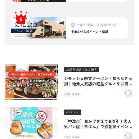
中津市, 全域
2026年8月3日
中津文化会館イベント情報
お好み焼き・たこ焼き
ジモッシュ限定クーポン！知らなきゃ
損！地元人気店の絶品グルメをお得に
楽しむクーポンまとめ
2026.08.06
イベント
【中津市】おかげさまで6周年！大人
気パン屋「糸ぱん」で感謝祭イベント
開催！豪華景品が当たる抽選会も
♪（8/7〜8/9）
2026.08.06