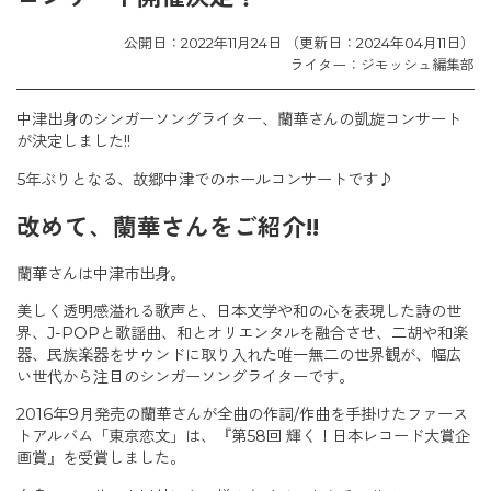
公開日：2022年11月24日 （更新日：2024年04月11日）
ライター：ジモッシュ編集部
中津出身のシンガーソングライター、蘭華さんの凱旋コンサート
が決定しました!!
5年ぶりとなる、故郷中津でのホールコンサートです♪
改めて、蘭華さんをご紹介!!
蘭華さんは中津市出身。
美しく透明感溢れる歌声と、日本文学や和の心を表現した詩の世
界、J-POPと歌謡曲、和とオリエンタルを融合させ、二胡や和楽
器、民族楽器をサウンドに取り入れた唯一無二の世界観が、幅広
い世代から注目のシンガーソングライターです。
2016年9月発売の蘭華さんが全曲の作詞/作曲を手掛けたファース
トアルバム「東京恋文」は、『第58回 輝く！日本レコード大賞企
画賞』を受賞しました。