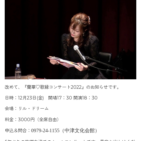
改めて、『蘭華♡歌縁コンサート2022』のお知らせです。
日時：12月23日(金) 開場17：30 開演18：30
会場：リル・ドリーム
料金：3000円（全席自由）
申込＆問合：
0979-24-1155（
中津文化会館）