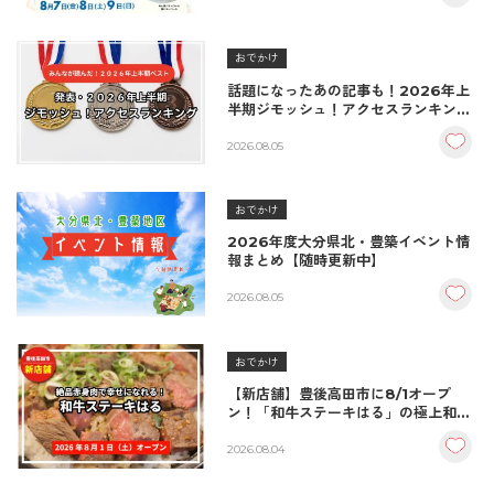
おでかけ
話題になったあの記事も！2026年上
半期ジモッシュ！アクセスランキング
BEST10
2026.08.05
おでかけ
2026年度大分県北・豊築イベント情
報まとめ【随時更新中】
2026.08.05
おでかけ
【新店舗】豊後高田市に8/1オープ
ン！「和牛ステーキはる」の極上和牛
丼が絶品！
2026.08.04