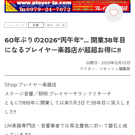
ショッピング
記事
趣味・習い事
60年ぶりの2026″丙午年”… 開業38年目
になるプレイヤー楽器店が超超お得に!!
公開日：2025年12月02日
ライター：ジモッシュ編集部
Shop:プレイヤー楽器店
ステージ音響／照明:プレイヤーサウンドリサーチ
ともに1988年に開業して以来11月3日で38年目に突入しま
した!!
LM楽器専門店・音響業者では県北豊筑に於いて磐石と成
っています!!