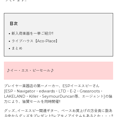
目次
新入荷楽器を一挙ご紹介!!
ライブハウス【Aco-Place】
まとめ
♪イー・エス・ピーセール♪
プレイヤー楽器店の第一メーカー、ESPイーエスピーさん
[ESP・Navigator・edwards・LTD・E-2・Grassroots・
LAKELAND・Killer・SeymourDuncan等、エージェント]の協
力により、協賛セールを同時開催!!
グッズ…イーエスピー関連ギター、ベースお買上げの方全員に数あ
る中からグッズをプレゼント!!レアモノアイテムもあるとか・・・!!