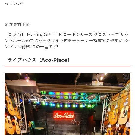
っこいい!!
※写真右下※
【新入荷】 Martin/ GPC-11E ロードシリーズ グロストップ サウ
ンドホールの中にバックライト付きチューナー搭載で見やすい!!シ
ンプルに綺麗!!この一言です!!
ライブハウス【Aco-Place】