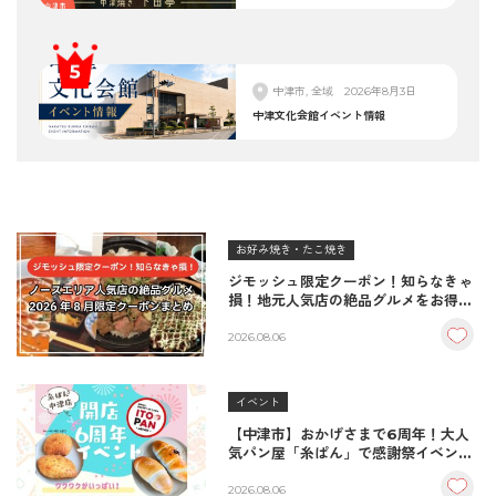
中津市, 全域
2026年8月3日
中津文化会館イベント情報
お好み焼き・たこ焼き
ジモッシュ限定クーポン！知らなきゃ
損！地元人気店の絶品グルメをお得に
楽しむクーポンまとめ
2026.08.06
イベント
【中津市】おかげさまで6周年！大人
気パン屋「糸ぱん」で感謝祭イベント
開催！豪華景品が当たる抽選会も
♪（8/7〜8/9）
2026.08.06