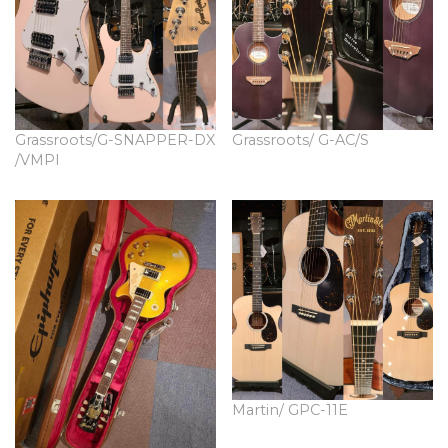
Grassroots/G-SNAPPER-DX
Grassroots/ G-AC/S
/VMPI
Martin/ GPC-11E