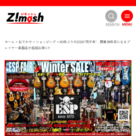
SEARCH
MENU
ホーム
>
おでかけ
>
ショッピング
>
60年ぶりの2026″丙午年”… 開業38年目になるプ
レイヤー楽器店が超超お得に!!