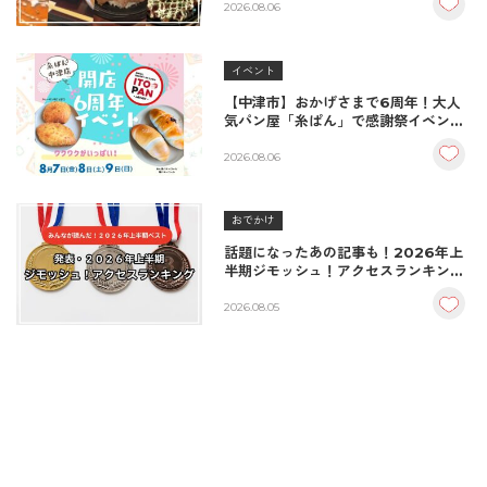
2026.08.06
イベント
【中津市】おかげさまで6周年！大人
気パン屋「糸ぱん」で感謝祭イベント
開催！豪華景品が当たる抽選会も
♪（8/7〜8/9）
2026.08.06
おでかけ
話題になったあの記事も！2026年上
半期ジモッシュ！アクセスランキング
BEST10
2026.08.05