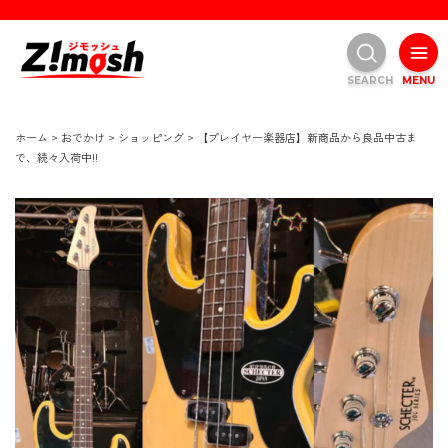
SEARCH
MENU
ホーム
>
おでかけ
>
ショッピング
>
【プレイヤー楽器店】新商品から良品中古ま
で、続々入荷中!!