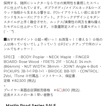
採用する、随所にシェクターならではの実用性を重視したスペッ
クに仕上げられています。 ポプラボディ/メイプルネック&ローズ
ウッド指板から生まれる響きは、PJレイアウトらしい前に出るサ
ウンドをスムーズにアウトプット。クラシックデザインとモダン
スタイルが上手く融合させた、ルックス/演奏性の両方を兼ね備え
たモデルに仕上がっています。 ※数量限定スポット生産モデル！
(´- `*) .
■おすすめポイント ☆超～軽いっ！ お洒落っ！！使える！ ☆他の
人は持っていないでしょ？っていう ☆PJピックアップで何のジャ
ンルでもオッケー！ .
SPEC】 ・BODY: Poplar ・NECK: Maple ・FINGER
BOARD: Rose Wood ・FRETS: 21F ・SCALE: 34 inch
(864mm) ・NUT WIDTH: 38mm ・JOINT: Angle 4-Bolt ・
PICKUPS: JB-1×1 PB-1×1 ・BRIDGE: BB-101 ・CONTROL:
2Vol，1Tone ※付属品：ソフトケース、保証書 .
定価 ￥82,500 (税込)
↓
プレイヤー楽器店店頭販売価格 ￥6
○
,800 (税込) .
店長オススメの一本！早い者勝ち
Martin Road Series SALE