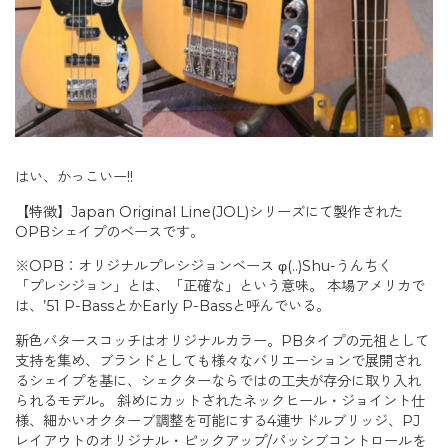
はい、かっこいー!!
【特徴】Japan Original Line(JOL)シリーズにて製作された
OPBシェイプのベースです。
※OPB：オリジナルプレシジョンベース φ(..)Shu-うんちく
「プレシジョン」とは、「正確な」という意味。 本場アメリカで
は、’51 P-BassとかEarly P-Bassと呼んでいる。
新色バタースコッチはオリジナルカラー。PBタイプの元祖として
支持を集め、ブランドとしても様々なバリエーションで展開され
るシェイプを基に、シェクターならではの工夫が存分に取り入れ
られるモデル。 斜めにカットされたネックヒール・ジョイント仕
様、細かいオクターブ調整を可能にする4連サドルブリッジ、PJ
レイアウトのオリジナル・ピックアップ/パッシブコントロールを