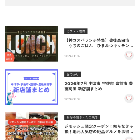
カフェ・喫茶
【神コスパランチ特集】豊後高田市
「うちのごはん ひまみつキッチン」
｜秘伝タレが決め手の絶品ハンバーグ
＆生姜焼き！
2026.08.07
おでかけ
2026年7月 中津市 宇佐市 豊前市 豊
後高田 新店舗まとめ
2026.08.07
お好み焼き・たこ焼き
ジモッシュ限定クーポン！知らなきゃ
損！地元人気店の絶品グルメをお得に
楽しむクーポンまとめ