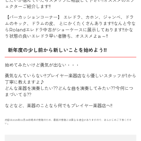
したいか悩んでいたらスタッフに相談して下さい!!オススメのエフ
ェクターご紹介します!!
【パーカッションコーナー】 エレドラ、カホン、ジャンベ、ドラ
ムのキック、ドラムの皮、 とにかくたくさんあります!!なんと今な
らRolandエレドラ中古がショーケースに展示しております!!かな
り状態の良いエレドラ早い者勝ち、オススメよぉ～!!
新年度の少し前から新しいことを始めよう!!
始めてみたいけど勇気が出ない・・・
勇気なんていらない!!プレイヤー楽器店なら優しいスタッフが1から
丁寧に教えますよ♪
どんな楽器を演奏したい??どんな曲を演奏してみたい??今何につ
まづいてる??
などなど、楽器のことなら何でもプレイヤー楽器店へ!!
内容は2025年02月28日時点の情報のため、最新の情報とは異なる場合がありますので、あらかじめご了承くださ
い。