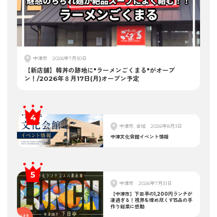
中津市
2026年7月30日
【新店舗】韓丼の跡地に"ラーメンごくまる"がオープ
ン！/2026年８月17日(月)オープン予定
中津市, 全域
2026年8月3日
中津文化会館イベント情報
中津市
2026年7月31日
【中津市】下田亭の1,200円ランチが
凄過ぎる！視界を埋め尽くす15品の手
作り総菜に感動