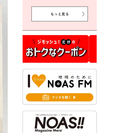
2026年8月5日 豊前市プレミ
アム付き商品券事業に関する
もっと見る
お知らせ
2026年8月5日 豊前市クリー
ン作戦参加者募集
2026年8月3日 千束地域づく
り協議会
2026年8月3日 第13回市町村
対抗「福岡駅伝」出場選手募
集！
2026年7月31日 令和8年熊本
地震義援金の受付について
2026年7月31日 第６次豊前市
総合計画後期基本計画策定業
務委託に係る質問回答につい
て