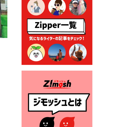
2026年7月9日 クラウドファ
ンディング型ふるさと納税の
実施について
2026年7月9日 農地法等に係
る各種申請に係る登記事項証
明書の添付省略について
2026年7月9日 廃食用油の回
収
2026年7月7日 「おゆずりコ
ーナー」について
2026年7月1日 豊前市民プール
一般開放
2026年7月1日 「豊前市定住促
進奨励金」が始まります！
（令和８年４月１日施行）
2026年6月25日 指定ごみ袋価
格改定