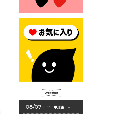
2026年6月23日 公告一覧（市
内業者対象）を更新しまし
た。
2026年6月23日 （一財）豊前
市佐野・則尾育英会奨学生募
集の「てびき」
2026年6月22日 神楽人の祭展
2026年6月18日 セアカゴケグ
モにご注意ください！
2026年6月17日 クーリングシ
ェルターの指定
2026年6月10日 令和８年経済
センサス-活動調査
2026年6月9日 令和８年第３
08/07
FRI
中津市
回定例会「一般質問一覧表」