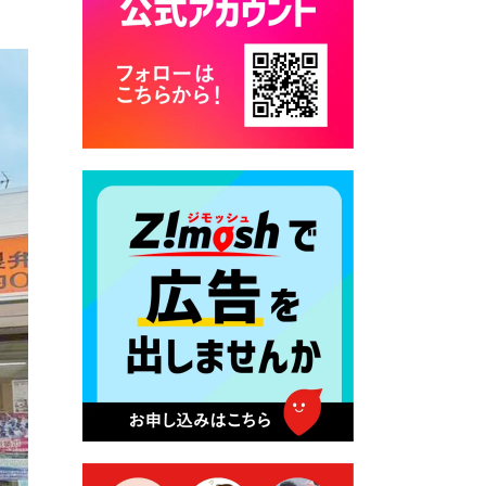
2026年7月28日 令和8年度
京築地区水道企業団職員採用
試験（募集）
2026年7月27日 マイナンバー
カード交付に伴う休日および
平日夜間開庁の案内
2026年7月22日 令和８年度
「こども文化パスポート事
業」
2026年7月21日 卜仙の郷 お
盆期間の営業時間のお知らせ
2026年7月17日 バス経路検索
のご利用案内
2026年7月10日 台湾伝統音楽
団体 「北埔八音団・楽善軒」
公演開催のお知らせ