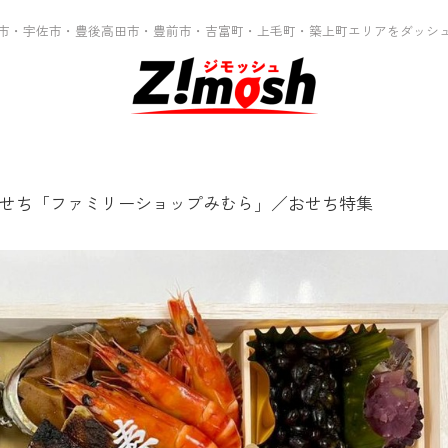
市・宇佐市・豊後高田市・豊前市・吉富町・上毛町・築上町エリアをダッシ
せち「ファミリーショップみむら」／おせち特集