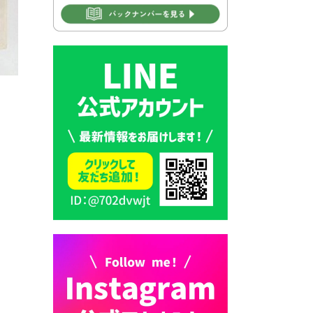
2026年7月31日 市税等の納付
書が変わります！
2026年7月30日 豊前市立豊前
中学校の進捗状況について
2026年7月30日 豊前市立学校
再編成準備協議会
2026年7月30日 豊前市立学校
紹介≪再編計画の見直しにつ
いて≫
2026年7月29日 豊前市指定ご
み袋販売のお知らせ
2026年7月28日 豊前カラス天
狗みなと祭り（花火大会）開
催決定！
2026年7月28日 ごみ収集日の
お知らせ