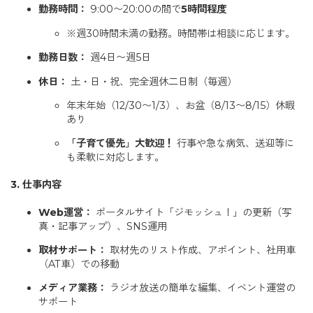
勤務時間：
9:00〜20:00の間で
5時間程度
※週30時間未満の勤務。時間帯は相談に応じます。
勤務日数：
週4日〜週5日
休日：
土・日・祝、完全週休二日制（毎週）
年末年始（12/30〜1/3）、お盆（8/13〜8/15）休暇
あり
「子育て優先」大歓迎！
行事や急な病気、送迎等に
も柔軟に対応します。
3. 仕事内容
Web運営：
ポータルサイト「ジモッシュ！」の更新（写
真・記事アップ）、SNS運用
取材サポート：
取材先のリスト作成、アポイント、社用車
（AT車）での移動
メディア業務：
ラジオ放送の簡単な編集、イベント運営の
サポート