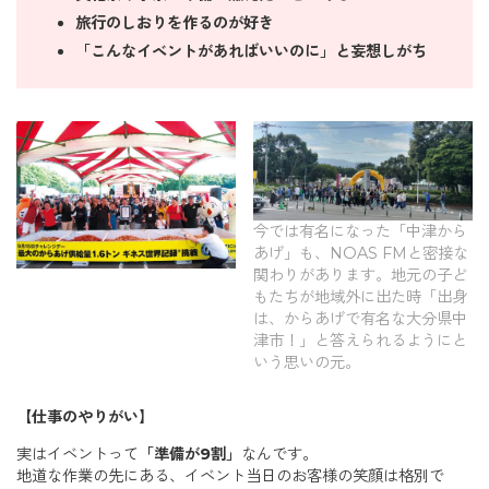
旅行のしおりを作るのが好き
「こんなイベントがあればいいのに」と妄想しがち
今では有名になった「中津から
あげ」も、NOAS FMと密接な
関わりがあります。地元の子ど
もたちが地域外に出た時「出身
は、からあげで有名な大分県中
津市！」と答えられるようにと
いう思いの元。
【仕事のやりがい】
実はイベントって
「準備が9割」
なんです。
地道な作業の先にある、イベント当日のお客様の笑顔は格別で