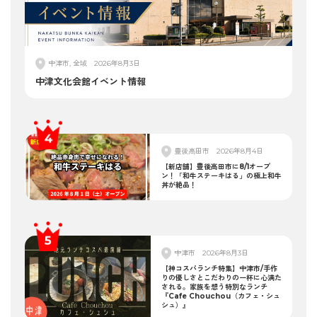
中津市, 全域
2026年8月3日
中津文化会館イベント情報
豊後高田市
2026年8月4日
【新店舗】豊後高田市に8/1オープ
ン！「和牛ステーキはる」の極上和牛
丼が絶品！
中津市
2026年8月3日
【神コスパランチ特集】中津市/手作
りの優しさとこだわりの一杯に心満た
される。家族を想う特別なランチ
『Cafe Chouchou（カフェ・シュ
シュ）』