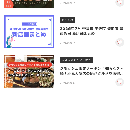
＆生姜焼き！
2026.08.07
おでかけ
2026年7月 中津市 宇佐市 豊前市 豊
後高田 新店舗まとめ
2026.08.07
お好み焼き・たこ焼き
ジモッシュ限定クーポン！知らなきゃ
損！地元人気店の絶品グルメをお得に
楽しむクーポンまとめ
2026.08.06