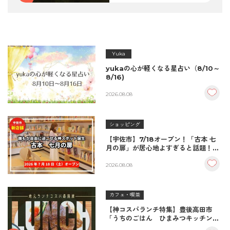
Yuka
yukaの心が軽くなる星占い（8/10～
8/16)
2026.08.08
ショッピング
【宇佐市】7/18オープン！「古本 七
月の扉」が居心地よすぎると話題！絶
品おむすび＆パンとコーヒーで過ごす
至福の読書空間
2026.08.08
カフェ・喫茶
【神コスパランチ特集】豊後高田市
「うちのごはん ひまみつキッチン」
｜秘伝タレが決め手の絶品ハンバーグ