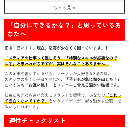
働きやすさもしっかりサポート！
もっと見る
仕事内容・募集要項
あなたへのメッセージ
「自分にできるかな？」と思っているあ
なたへ
正直に言います。
現在、応募が少なくて困っています…！
「メディアの仕事って難しそう」「特別なスキルが必要なので
は？」と思われがちですが、実はそんなことありません。
この記事を書いている私も、ラーメンが大好きな2児の母。
スタッフの多くが子育て世代で、
「子どもが急に熱を出した！」
という時も
「お互い様！」とフォローし合える温かい職場
です。
社長とも冗談を言い合えるフラットな環境で、あなたの
「これっ
て面白くないですか？」
というアイデアが、街を動かす企画にな
るかもしれません。
適性チェックリスト