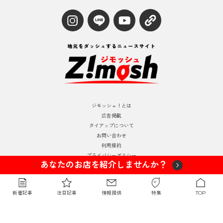
ジモッシュ！とは
広告掲載
タイアップについて
お問い合わせ
利用規約
プライバシーポリシー
あなたのお店を紹介しませんか？
運営情報
© 2024 Zimosh
新着記事
注目記事
情報提供
特集
TOP