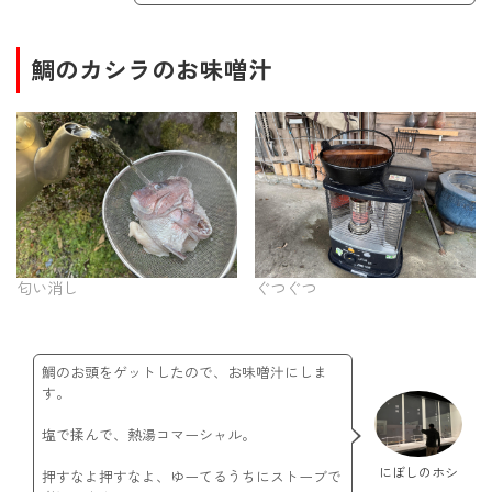
鯛のカシラのお味噌汁
匂い消し
ぐつぐつ
鯛のお頭をゲットしたので、お味噌汁にしま
す。
塩で揉んで、熱湯コマーシャル。
にぼしのホシ
押すなよ押すなよ、ゆーてるうちにストーブで