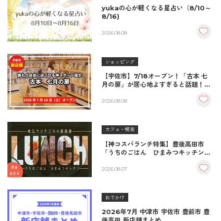
yukaの心が軽くなる星占い（8/10～
8/16)
2026.08.08
ショッピング
【宇佐市】7/18オープン！「古本 七
月の扉」が居心地よすぎると話題！絶
品おむすび＆パンとコーヒーで過ごす
至福の読書空間
2026.08.08
カフェ・喫茶
【神コスパランチ特集】豊後高田市
「うちのごはん ひまみつキッチン」
｜秘伝タレが決め手の絶品ハンバーグ
＆生姜焼き！
2026.08.07
おでかけ
2026年7月 中津市 宇佐市 豊前市 豊
後高田 新店舗まとめ