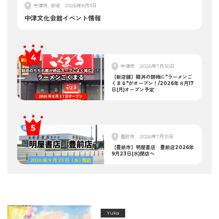
中津市, 全域
2026年8月3日
中津文化会館イベント情報
中津市
2026年7月30日
【新店舗】韓丼の跡地に"ラーメンご
くまる"がオープン！/2026年８月17
日(月)オープン予定
豊前市
2026年7月31日
【豊前市】明屋書店 豊前店2026年
9月23日(水)閉店へ
Yuka