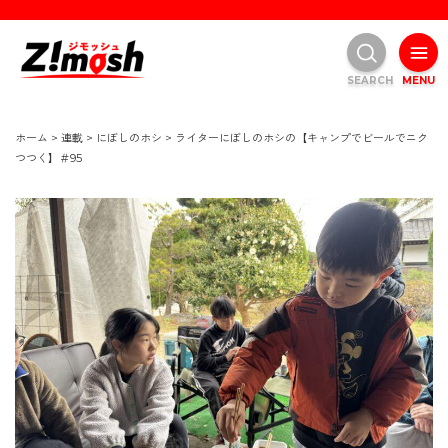
SEARCH
MENU
ホーム
>
連載
>
にぼしのホシ
>
ライターにぼしのホシの【キャンプでビールでニク
つつく】＃95