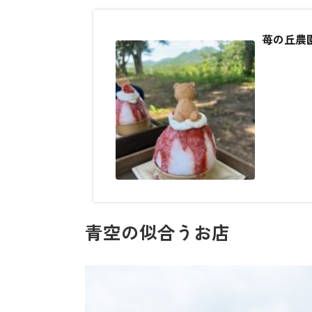
苺の丘農園
青空の似合うお店