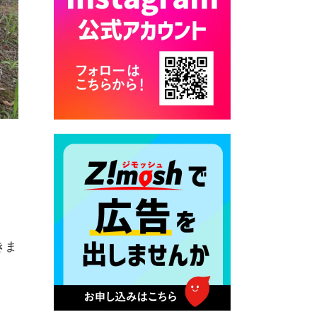
2026年7月27日 マイナンバー
カード交付に伴う休日および
平日夜間開庁の案内
2026年7月22日 令和８年度
「こども文化パスポート事
業」
2026年7月21日 卜仙の郷 お
盆期間の営業時間のお知らせ
2026年7月17日 バス経路検索
のご利用案内
2026年7月10日 台湾伝統音楽
団体 「北埔八音団・楽善軒」
公演開催のお知らせ
きま
2026年7月9日 クラウドファ
ンディング型ふるさと納税の
実施について