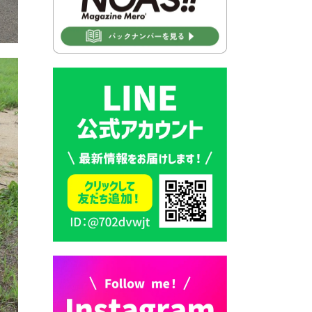
2026年7月30日 豊前市立豊前
中学校の進捗状況について
2026年7月30日 豊前市立学校
再編成準備協議会
2026年7月30日 豊前市立学校
紹介≪再編計画の見直しにつ
いて≫
2026年7月29日 豊前市指定ご
み袋販売のお知らせ
2026年7月28日 豊前カラス天
狗みなと祭り（花火大会）開
催決定！
2026年7月28日 ごみ収集日の
お知らせ
2026年7月28日 令和8年度
京築地区水道企業団職員採用
試験（募集）