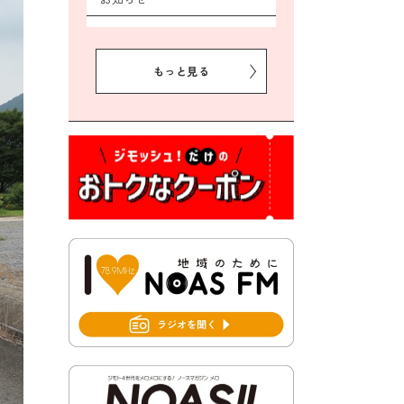
2026年8月5日 豊前市クリー
ン作戦参加者募集
もっと見る
2026年8月3日 千束地域づく
り協議会
2026年8月3日 第13回市町村
対抗「福岡駅伝」出場選手募
集！
2026年7月31日 令和8年熊本
地震義援金の受付について
2026年7月31日 第６次豊前市
総合計画後期基本計画策定業
務委託に係る質問回答につい
て
2026年7月31日 市税等の納付
書が変わります！