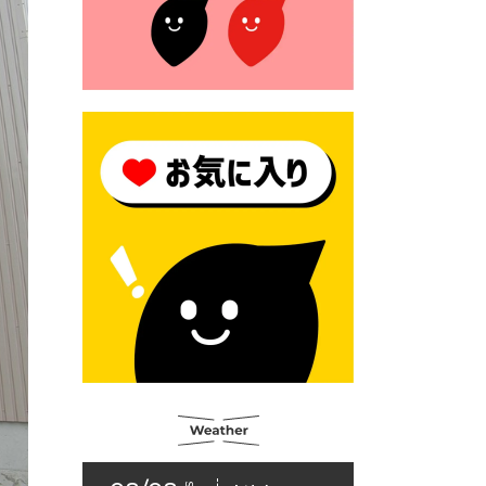
た。
2026年6月23日 （一財）豊前
市佐野・則尾育英会奨学生募
集の「てびき」
2026年6月22日 神楽人の祭展
2026年6月18日 セアカゴケグ
モにご注意ください！
2026年6月17日 クーリングシ
ェルターの指定
2026年6月10日 令和８年経済
センサス-活動調査
2026年6月9日 令和８年第３
回定例会「一般質問一覧表」
2026年6月5日 新婚世帯の家
賃の助成をしています