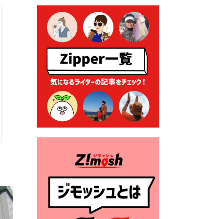
2026年7月9日 農地法等に係
る各種申請に係る登記事項証
明書の添付省略について
2026年7月9日 廃食用油の回
収
2026年7月7日 「おゆずりコ
ーナー」について
2026年7月1日 豊前市民プール
一般開放
2026年7月1日 「豊前市定住促
進奨励金」が始まります！
（令和８年４月１日施行）
2026年6月25日 指定ごみ袋価
格改定
2026年6月23日 公告一覧（市
内業者対象）を更新しまし