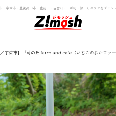
市・宇佐市・豊後高田市・豊前市・吉富町・上毛町・築上町エリアをダッシ
／宇佐市】『苺の丘 farm and cafe（いちごのおか