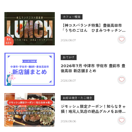
カフェ・喫茶
【神コスパランチ特集】豊後高田市
「うちのごはん ひまみつキッチン」
｜秘伝タレが決め手の絶品ハンバーグ
＆生姜焼き！
2026.08.07
おでかけ
2026年7月 中津市 宇佐市 豊前市 豊
後高田 新店舗まとめ
2026.08.07
お好み焼き・たこ焼き
ジモッシュ限定クーポン！知らなきゃ
損！地元人気店の絶品グルメをお得に
楽しむクーポンまとめ
2026.08.06