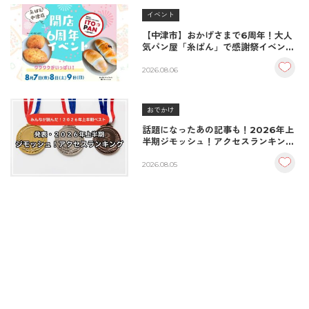
イベント
【中津市】おかげさまで6周年！大人
気パン屋「糸ぱん」で感謝祭イベント
開催！豪華景品が当たる抽選会も
♪（8/7〜8/9）
2026.08.06
おでかけ
話題になったあの記事も！2026年上
半期ジモッシュ！アクセスランキング
BEST10
2026.08.05