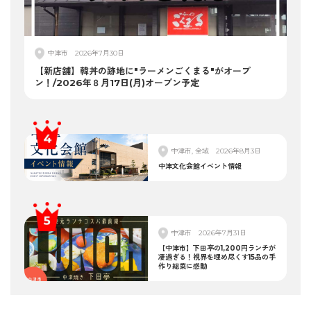
中津市
2026年7月30日
【新店舗】韓丼の跡地に"ラーメンごくまる"がオープ
ン！/2026年８月17日(月)オープン予定
中津市, 全域
2026年8月3日
中津文化会館イベント情報
中津市
2026年7月31日
【中津市】下田亭の1,200円ランチが
凄過ぎる！視界を埋め尽くす15品の手
作り総菜に感動