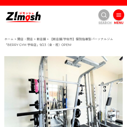
SEARCH
MENU
ホーム
>
開店・閉店
>
新店舗
>
【新店舗/宇佐市】個別指導型パーソナルジム
「BERRY GYM 宇佐店」9/23（金・祝）OPEN!