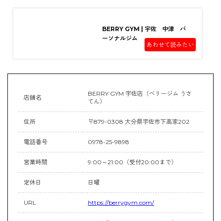
BERRY GYM | 宇佐 中津 パ
ーソナルジム
あわせて読みたい
BERRY GYM 宇佐店（ベリージム うさ
店舗名
てん）
住所
〒879-0308 大分県宇佐市下高家202
電話番号
0978-25-9898
営業時間
9:00～21:00（受付20:00まで）
定休日
日曜
URL
https://berrygym.com/