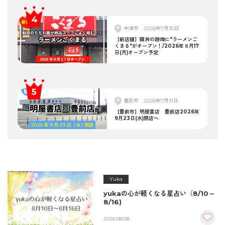
中津市
2026年7月30日
【新店舗】韓丼の跡地に"ラーメンご
くまる"がオープン！/2026年８月17
日(月)オープン予定
豊前市
2026年7月31日
【豊前市】明屋書店 豊前店2026年
9月23日(水)閉店へ
Yuka
yukaの心が軽くなる星占い（8/10～
8/16)
2026.08.08