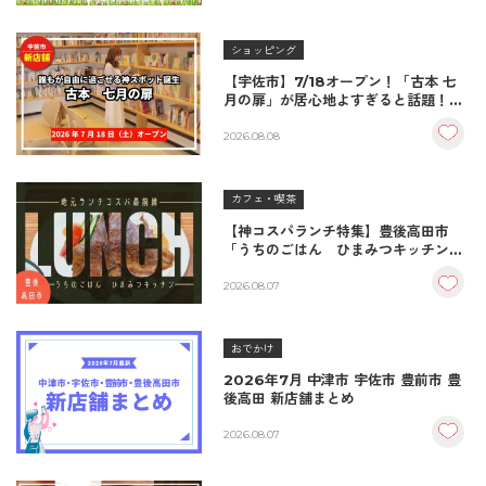
ショッピング
【宇佐市】7/18オープン！「古本 七
月の扉」が居心地よすぎると話題！絶
品おむすび＆パンとコーヒーで過ごす
至福の読書空間
2026.08.08
カフェ・喫茶
【神コスパランチ特集】豊後高田市
「うちのごはん ひまみつキッチン」
｜秘伝タレが決め手の絶品ハンバーグ
＆生姜焼き！
2026.08.07
おでかけ
2026年7月 中津市 宇佐市 豊前市 豊
後高田 新店舗まとめ
2026.08.07