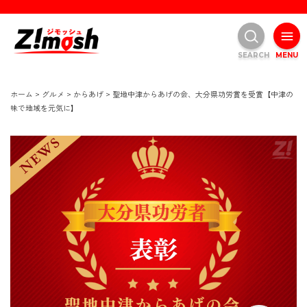
SEARCH
MENU
ホーム
>
グルメ
>
からあげ
>
聖地中津からあげの会、大分県功労賞を受賞【中津の
味で地域を元気に】