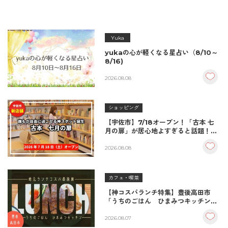
Yuka
yukaの心が軽くなる星占い（8/10～
8/16)
2026.08.08
ショッピング
【宇佐市】7/18オープン！「古本 七
月の扉」が居心地よすぎると話題！絶
品おむすび＆パンとコーヒーで過ごす
至福の読書空間
2026.08.08
カフェ・喫茶
【神コスパランチ特集】豊後高田市
「うちのごはん ひまみつキッチン」
｜秘伝タレが決め手の絶品ハンバーグ
＆生姜焼き！
2026.08.07