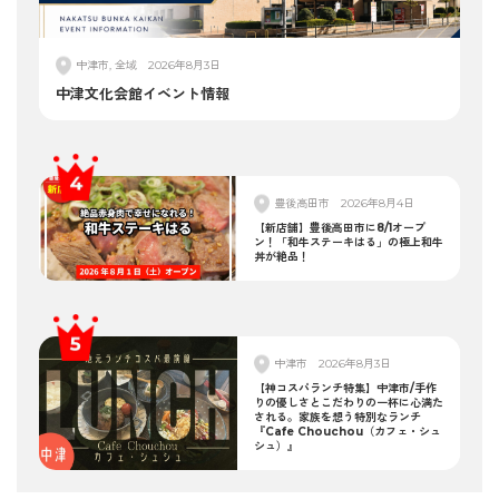
中津市, 全域
2026年8月3日
中津文化会館イベント情報
豊後高田市
2026年8月4日
【新店舗】豊後高田市に8/1オープ
ン！「和牛ステーキはる」の極上和牛
丼が絶品！
中津市
2026年8月3日
【神コスパランチ特集】中津市/手作
りの優しさとこだわりの一杯に心満た
される。家族を想う特別なランチ
『Cafe Chouchou（カフェ・シュ
シュ）』