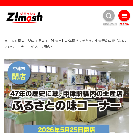
SEARCH
MENU
ホーム
>
開店・閉店
>
閉店
>
【中津市】47年間ありがとう。中津駅名店街「ふるさ
との味コーナー」が5/25に閉店へ