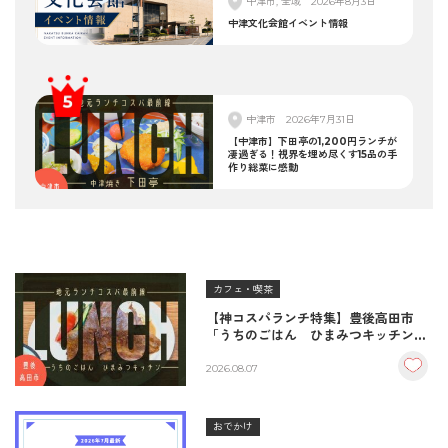
中津市, 全域
2026年8月3日
中津文化会館イベント情報
中津市
2026年7月31日
【中津市】下田亭の1,200円ランチが
凄過ぎる！視界を埋め尽くす15品の手
作り総菜に感動
カフェ・喫茶
【神コスパランチ特集】豊後高田市
「うちのごはん ひまみつキッチン」
｜秘伝タレが決め手の絶品ハンバーグ
＆生姜焼き！
2026.08.07
おでかけ