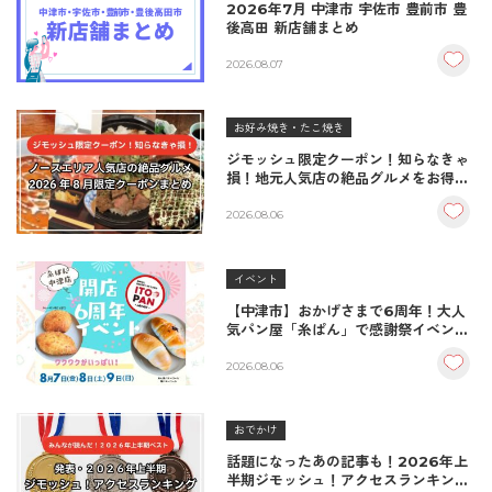
2026年7月 中津市 宇佐市 豊前市 豊
後高田 新店舗まとめ
2026.08.07
お好み焼き・たこ焼き
ジモッシュ限定クーポン！知らなきゃ
損！地元人気店の絶品グルメをお得に
楽しむクーポンまとめ
2026.08.06
イベント
【中津市】おかげさまで6周年！大人
気パン屋「糸ぱん」で感謝祭イベント
開催！豪華景品が当たる抽選会も
♪（8/7〜8/9）
2026.08.06
おでかけ
話題になったあの記事も！2026年上
半期ジモッシュ！アクセスランキング