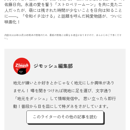
佐藤日向。永遠の愛を誓う「ストロベリームーン」を共に見た二
人だったが、萌には残された時間が少ないことを日向は知ること
に――。「令和イチ泣ける」と話題を呼んだ純愛物語が、ついに
映画化！
内容は2025年09月29日時点の情報のため、最新の情報とは異なる場合がありますので、あらかじめご了承くださ
い。
ジモッシュ編集部
地元が嫌いとか好きとかじゃなく地元にしか興味があり
ません！ 噂を聞きつければ現地に足を運び、文字通り
「地元をダッシュ」して情報発信中。 思い立ったら即行
動！普段から目を皿にして特ダネをさがしています。
このライターのその他の記事を読む