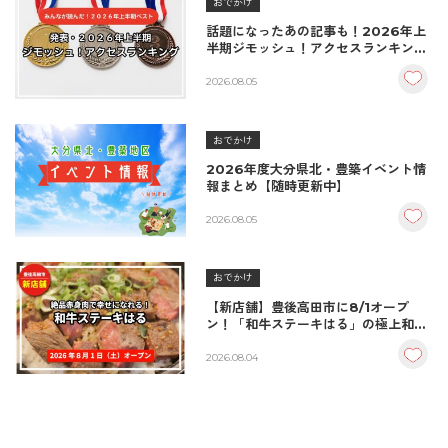
おでかけ
話題になったあの記事も！2026年上
半期ジモッシュ！アクセスランキング
BEST10
2026.08.05
おでかけ
2026年度大分県北・豊築イベント情
報まとめ【随時更新中】
2026.08.05
おでかけ
【新店舗】豊後高田市に8/1オープ
ン！「和牛ステーキはる」の極上和牛
丼が絶品！
2026.08.04