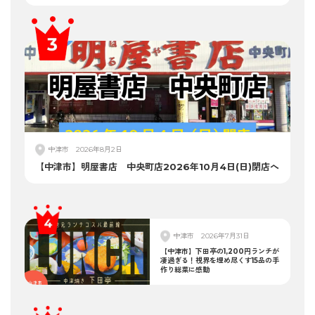
中津市
2026年8月2日
【中津市】明屋書店 中央町店2026年10月4日(日)閉店へ
中津市
2026年7月31日
【中津市】下田亭の1,200円ランチが
凄過ぎる！視界を埋め尽くす15品の手
作り総菜に感動