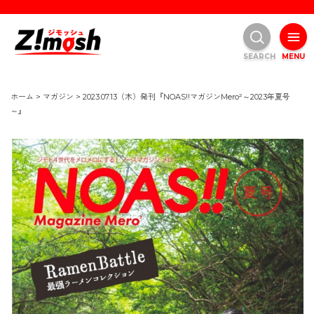
SEARCH
MENU
ホーム
>
マガジン
>
2023.07.13（木）発刊『NOAS!!マガジンMero²～2023年夏号
～』