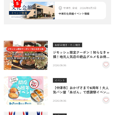
中津市, 全域
2026年8月3日
中津文化会館イベント情報
お好み焼き・たこ焼き
ジモッシュ限定クーポン！知らなきゃ
損！地元人気店の絶品グルメをお得に
楽しむクーポンまとめ
2026.08.06
イベント
【中津市】おかげさまで6周年！大人
気パン屋「糸ぱん」で感謝祭イベント
開催！豪華景品が当たる抽選会も
♪（8/7〜8/9）
2026.08.06