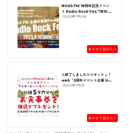
NOAS FM 18周年記念イベン
ト Radio Rock Fes.“18th B
🕒️2023年7月20日
and Fes.”開催のお知らせ
あわせて読みたい
※終了しました※ジモッシュ！
web「5周年イベント企画 Ins
🕒️2023年7月5日
tagramキャンペーン」につい
て
あわせて読みたい