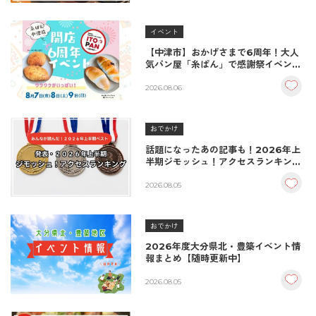
イベント
【中津市】おかげさまで6周年！大人
気パン屋「糸ぱん」で感謝祭イベント
開催！豪華景品が当たる抽選会も
♪（8/7〜8/9）
2026.08.06
おでかけ
話題になったあの記事も！2026年上
半期ジモッシュ！アクセスランキング
BEST10
2026.08.05
おでかけ
2026年度大分県北・豊築イベント情
報まとめ【随時更新中】
2026.08.05