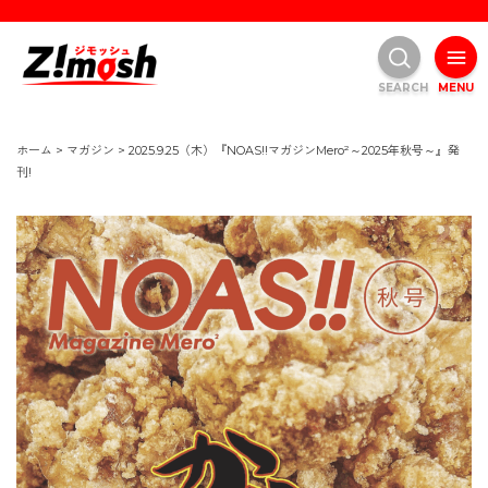
SEARCH
MENU
ホーム
>
マガジン
>
2025.9.25（木）『NOAS!!マガジンMero²～2025年秋号～』発
刊!