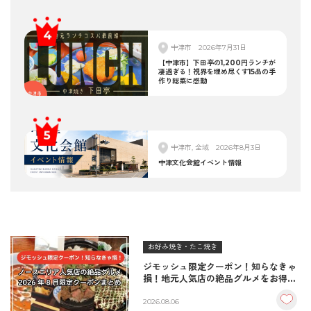
中津市
2026年7月31日
【中津市】下田亭の1,200円ランチが
凄過ぎる！視界を埋め尽くす15品の手
作り総菜に感動
中津市, 全域
2026年8月3日
中津文化会館イベント情報
お好み焼き・たこ焼き
ジモッシュ限定クーポン！知らなきゃ
損！地元人気店の絶品グルメをお得に
楽しむクーポンまとめ
2026.08.06