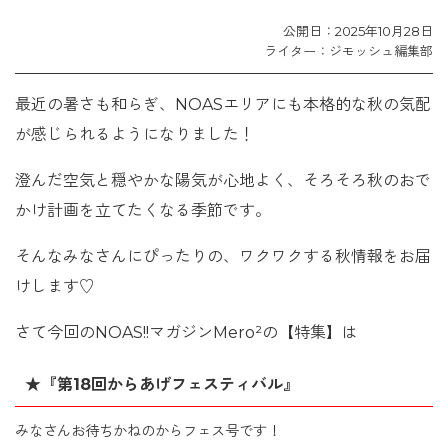
公開日：2025年10月28日
ライター：ジモッシュ編集部
最近の暑さも和らぎ、NOASエリアにも本格的な秋の気配
が感じられるようになりました！
澄んだ空気と穏やかな陽気が心地よく、そろそろ秋のおで
かけ計画を立てたくなる季節です。
そんなみなさんにぴったりの、ワクワクする秋情報をお届
けします♡
さて今回のNOAS!!マガジンMero²の【特集】は
★『第18回からあげフェスティバル』
みなさんお待ちかねのからフェス号です！