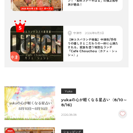
ン！「和牛ステーキはる」の極上和牛
丼が絶品！
中津市
2026年8月3日
【神コスパランチ特集】中津市/手作
りの優しさとこだわりの一杯に心満た
される。家族を想う特別なランチ
『Cafe Chouchou（カフェ・シュ
シュ）』
Yuka
yukaの心が軽くなる星占い（8/10～
8/16)
2026.08.08
ショッピング