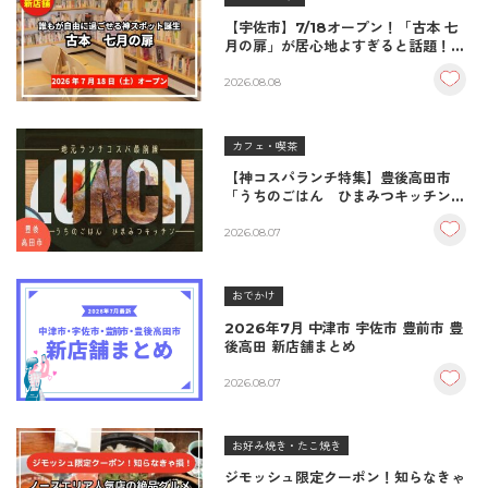
【宇佐市】7/18オープン！「古本 七
月の扉」が居心地よすぎると話題！絶
品おむすび＆パンとコーヒーで過ごす
至福の読書空間
2026.08.08
カフェ・喫茶
【神コスパランチ特集】豊後高田市
「うちのごはん ひまみつキッチン」
｜秘伝タレが決め手の絶品ハンバーグ
＆生姜焼き！
2026.08.07
おでかけ
2026年7月 中津市 宇佐市 豊前市 豊
後高田 新店舗まとめ
2026.08.07
お好み焼き・たこ焼き
ジモッシュ限定クーポン！知らなきゃ