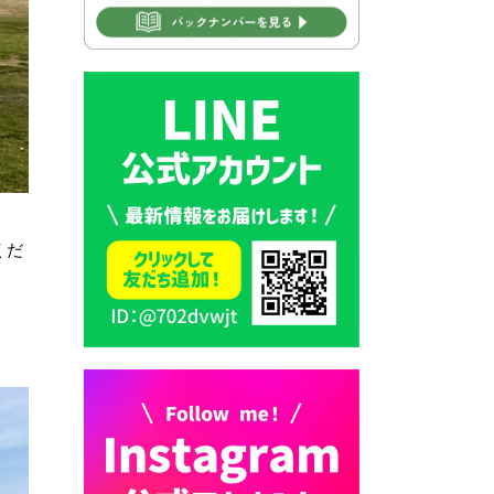
2026年7月31日 市税等の納付
書が変わります！
2026年7月30日 豊前市立豊前
中学校の進捗状況について
2026年7月30日 豊前市立学校
再編成準備協議会
2026年7月30日 豊前市立学校
紹介≪再編計画の見直しにつ
くだ
いて≫
2026年7月29日 豊前市指定ご
み袋販売のお知らせ
2026年7月28日 豊前カラス天
狗みなと祭り（花火大会）開
催決定！
2026年7月28日 ごみ収集日の
お知らせ