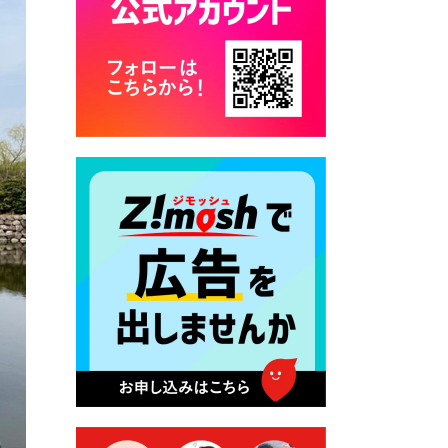
2026年7月28日 令和8年度
京築地区水道企業団職員採用
試験（募集）
2026年7月27日 マイナンバー
カード交付に伴う休日および
平日夜間開庁の案内
2026年7月22日 令和８年度
「こども文化パスポート事
業」
2026年7月21日 卜仙の郷 お
盆期間の営業時間のお知らせ
2026年7月17日 バス経路検索
のご利用案内
2026年7月10日 台湾伝統音楽
団体 「北埔八音団・楽善軒」
公演開催のお知らせ