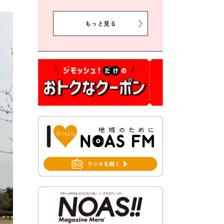
2026年8月5日 豊前市プレミ
アム付き商品券事業に関する
もっと見る
お知らせ
2026年8月5日 豊前市クリー
ン作戦参加者募集
2026年8月3日 千束地域づく
り協議会
2026年8月3日 第13回市町村
対抗「福岡駅伝」出場選手募
集！
2026年7月31日 令和8年熊本
地震義援金の受付について
2026年7月31日 第６次豊前市
総合計画後期基本計画策定業
務委託に係る質問回答につい
て