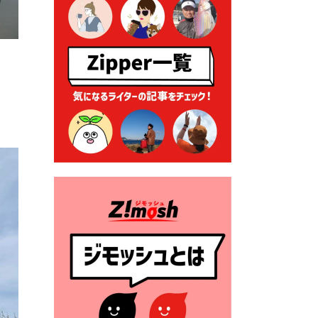
2026年7月9日 クラウドファ
ンディング型ふるさと納税の
実施について
2026年7月9日 農地法等に係
る各種申請に係る登記事項証
明書の添付省略について
2026年7月9日 廃食用油の回
収
2026年7月7日 「おゆずりコ
ーナー」について
2026年7月1日 豊前市民プール
一般開放
2026年7月1日 「豊前市定住促
進奨励金」が始まります！
（令和８年４月１日施行）
2026年6月25日 指定ごみ袋価
格改定