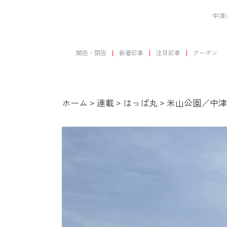
中津
開店・閉店
新着記事
注目記事
クーポン
ホーム
>
連載
>
はっぱ丸
>
米山公園／中津