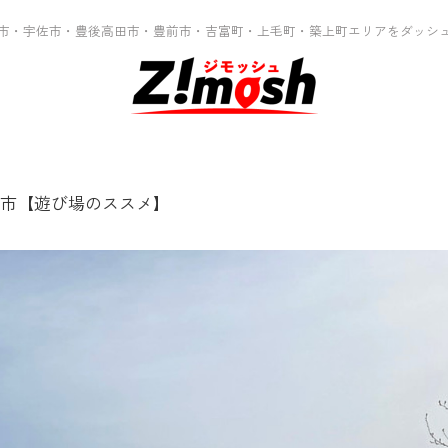
市・宇佐市・豊後高田市・豊前市・吉富町・上毛町・築上町エリアをダッシ
市【遊び場のススメ】