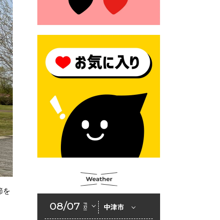
2026年6月23日 公告一覧（市
内業者対象）を更新しまし
た。
2026年6月23日 （一財）豊前
市佐野・則尾育英会奨学生募
集の「てびき」
2026年6月22日 神楽人の祭展
2026年6月18日 セアカゴケグ
モにご注意ください！
2026年6月17日 クーリングシ
ェルターの指定
2026年6月10日 令和８年経済
センサス-活動調査
節を
2026年6月9日 令和８年第３
08/07
FRI
中津市
回定例会「一般質問一覧表」