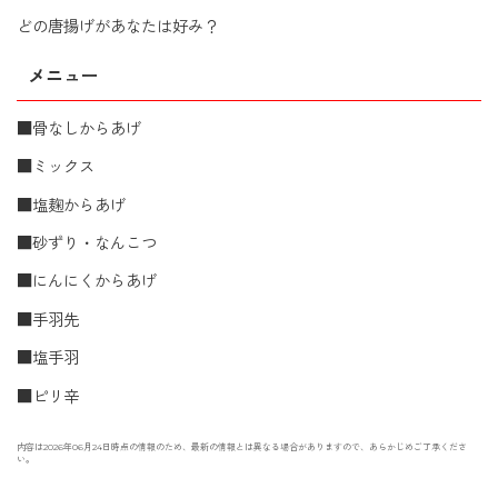
どの唐揚げがあなたは好み？
メニュー
■骨なしからあげ
■ミックス
■塩麹からあげ
■砂ずり・なんこつ
■にんにくからあげ
■手羽先
■塩手羽
■ピリ辛
内容は2026年06月24日時点の情報のため、最新の情報とは異なる場合がありますので、あらかじめご了承くださ
い。