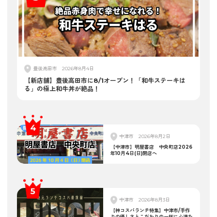
豊後高田市
2026年8月4日
【新店舗】豊後高田市に8/1オープン！「和牛ステーキは
る」の極上和牛丼が絶品！
中津市
2026年8月2日
【中津市】明屋書店 中央町店2026
年10月4日(日)閉店へ
中津市
2026年8月3日
【神コスパランチ特集】中津市/手作
りの優しさとこだわりの一杯に心満た