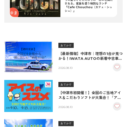
される。家族を想う特別なランチ
『Cafe Chouchou（カフェ・シュ
シュ）』
おでかけ
【最新情報】中津市｜理想の1台が見つ
かる！IWATA AUTOの新着中古車＆
納車実績をご紹介
2026.08.10
おでかけ
【中津市初開催！】全国のご当地アイ
ス＆こだわりソフトが大集合！「アイ
スのススメ」開催決定！
2026.08.10
おでかけ