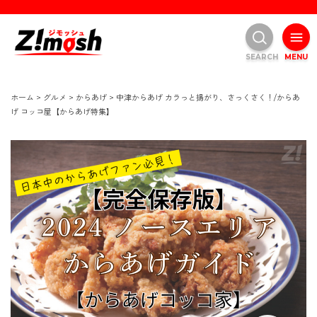
SEARCH
MENU
ホーム
>
グルメ
>
からあげ
>
中津からあげ カラっと揚がり、さっくさく！/からあ
げ コッコ屋【からあげ特集】