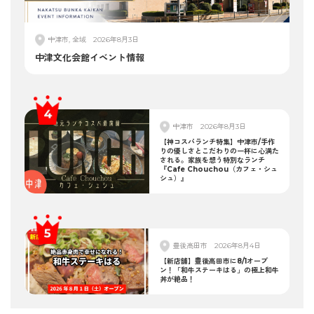
中津市, 全域
2026年8月3日
中津文化会館イベント情報
中津市
2026年8月3日
【神コスパランチ特集】中津市/手作
りの優しさとこだわりの一杯に心満た
される。家族を想う特別なランチ
『Cafe Chouchou（カフェ・シュ
シュ）』
豊後高田市
2026年8月4日
【新店舗】豊後高田市に8/1オープ
ン！「和牛ステーキはる」の極上和牛
丼が絶品！