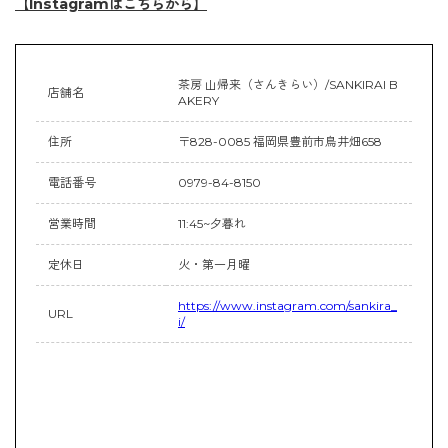
【Instagramはこちらから】
茶房 山帰来（さんきらい）/SANKIRAI B
店舗名
AKERY
住所
〒828-0085 福岡県豊前市鳥井畑658
電話番号
0979-84-8150
営業時間
11:45~夕暮れ
定休日
火・第一月曜
https://www.instagram.com/sankira_
URL
i/