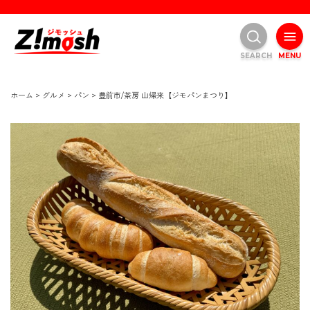
SEARCH
MENU
ホーム
>
グルメ
>
パン
>
豊前市/茶房 山帰来【ジモパンまつり】