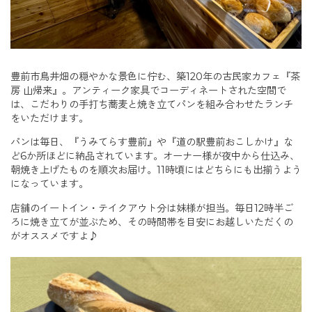
豊前市鳥井畑の穏やかな景色に佇む、築120年の古民家カフェ『茶
房 山帰来』。アンティーク家具でコーディネートされた空間で
は、こだわりの手打ち蕎麦と焼き立てパンを組み合わせたランチ
をいただけます。
パンは毎日、『うみてらす豊前』や『道の駅豊前おこしかけ』な
ど6か所ほどに納品されています。オーナー様が夜中から仕込み、
朝焼き上げたものを順次お届け。11時頃にはどちらにも出揃うよう
になっています。
店舗のイートイン・テイクアウト分は妹様が担当。毎日12時半ご
ろに焼き立てが並ぶため、その時間帯を目安にお越しいただくの
がオススメですよ♪