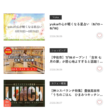
Yuka
yukaの心が軽くなる星占い（8/10～
8/16)
2026.08.08
ショッピング
【宇佐市】7/18オープン！「古本 七
月の扉」が居心地よすぎると話題！絶
品おむすび＆パンとコーヒーで過ごす
至福の読書空間
2026.08.08
カフェ・喫茶
【神コスパランチ特集】豊後高田市
「うちのごはん ひまみつキッチン」
｜秘伝タレが決め手の絶品ハンバーグ
＆生姜焼き！
2026.08.07