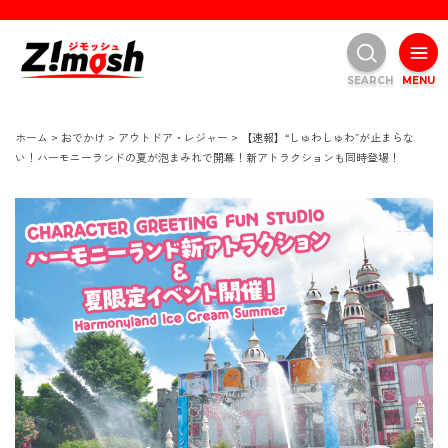
SEARCH
MENU
ホーム
>
おでかけ
>
アウトドア・レジャー
>
【速報】“しゅわしゅわ”が止まらな
い！ハーモニーランドの夏が泡まみれで開幕！新アトラクションも同時登場！