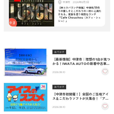
中津市
2026年8月3日
【神コスパランチ特集】中津市/手作
りの優しさとこだわりの一杯に心満た
される。家族を想う特別なランチ
『Cafe Chouchou（カフェ・シュ
シュ）』
おでかけ
【最新情報】中津市｜理想の1台が見つ
かる！IWATA AUTOの新着中古車＆
納車実績をご紹介
2026.08.10
おでかけ
【中津市初開催！】全国のご当地アイ
ス＆こだわりソフトが大集合！「アイ
スのススメ」開催決定！
2026.08.10