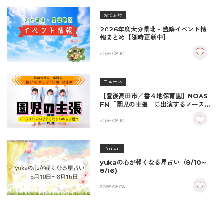
おでかけ
2026年度大分県北・豊築イベント情
報まとめ【随時更新中】
2026.08.10
ニュース
【豊後高田市／香々地保育園】NOAS
FM「園児の主張」に出演するノース
エリアの子どもたち
2026.08.10
Yuka
yukaの心が軽くなる星占い（8/10～
8/16)
2026.08.08