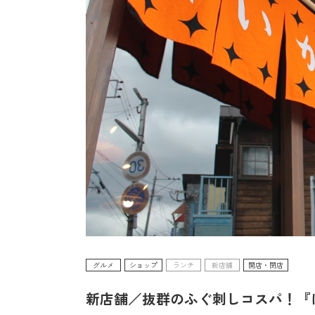
グルメ
ショップ
ランチ
新店舗
開店・閉店
新店舗／抜群のふぐ刺しコスパ！『