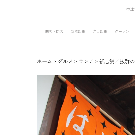
中津
開店・閉店
新着記事
注目記事
クーポン
ホーム
>
グルメ
>
ランチ
>
新店舗／抜群の