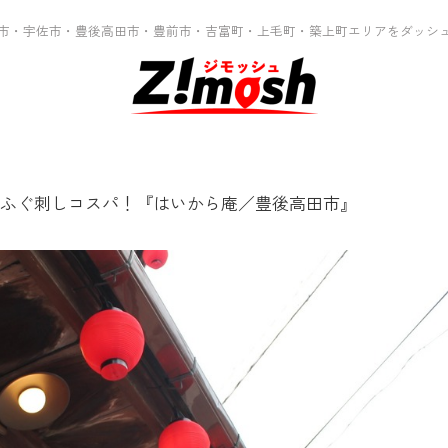
市・宇佐市・豊後高田市・豊前市・吉富町・上毛町・築上町エリアをダッシ
ふぐ刺しコスパ！『はいから庵／豊後高田市』