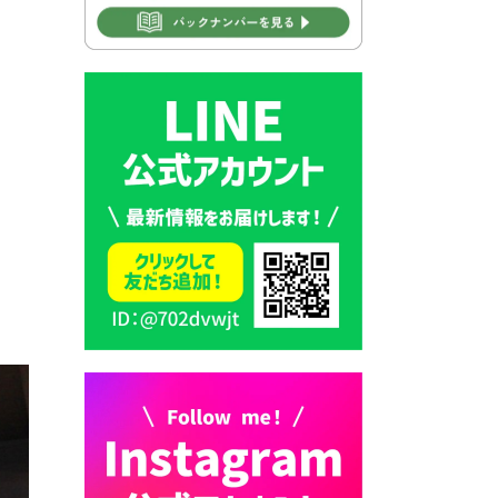
2026年7月30日 豊前市立学校
再編成準備協議会
2026年7月30日 豊前市立学校
紹介≪再編計画の見直しにつ
いて≫
2026年7月29日 豊前市指定ご
み袋販売のお知らせ
2026年7月28日 豊前カラス天
狗みなと祭り（花火大会）開
催決定！
2026年7月28日 ごみ収集日の
お知らせ
2026年7月28日 令和8年度
京築地区水道企業団職員採用
試験（募集）
2026年7月27日 マイナンバー