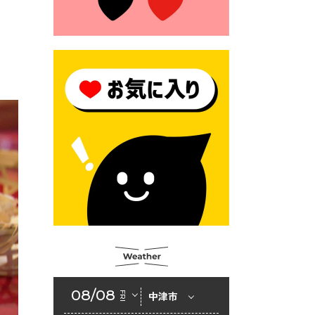
2026年6月23日 （一財）豊前
市佐野・則尾育英会奨学生募
集の「てびき」
2026年6月22日 神楽人の祭展
2026年6月18日 セアカゴケグ
モにご注意ください！
2026年6月17日 クーリングシ
ェルターの指定
2026年6月10日 令和８年経済
センサス-活動調査
2026年6月9日 令和８年第３
回定例会「一般質問一覧表」
2026年6月5日 新婚世帯の家
賃の助成をしています
08/08
FRI
中津市
2026年6月2日 戸籍に氏名の
振り仮名が記載されます