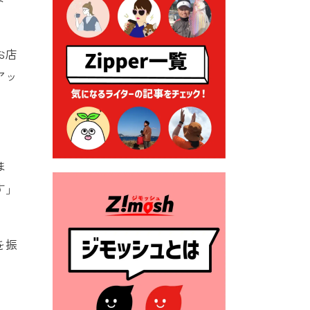
る各種申請に係る登記事項証
明書の添付省略について
2026年7月9日 廃食用油の回
お店
収
アッ
2026年7月7日 「おゆずりコ
ーナー」について
2026年7月1日 豊前市民プール
一般開放
ま
2026年7月1日 「豊前市定住促
進奨励金」が始まります！
す」
（令和８年４月１日施行）
2026年6月25日 指定ごみ袋価
格改定
を振
2026年6月23日 公告一覧（市
内業者対象）を更新しまし
た。