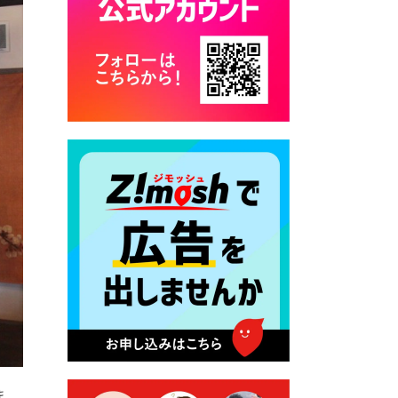
カード交付に伴う休日および
平日夜間開庁の案内
2026年7月22日 令和８年度
「こども文化パスポート事
業」
2026年7月21日 卜仙の郷 お
盆期間の営業時間のお知らせ
2026年7月17日 バス経路検索
のご利用案内
2026年7月10日 台湾伝統音楽
団体 「北埔八音団・楽善軒」
公演開催のお知らせ
2026年7月9日 クラウドファ
ンディング型ふるさと納税の
実施について
2026年7月9日 農地法等に係
ま