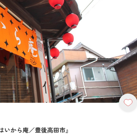
はいから庵／豊後高田市』