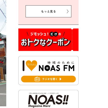
2026年8月5日 豊前市クリー
ン作戦参加者募集
もっと見る
2026年8月3日 千束地域づく
り協議会
2026年8月3日 第13回市町村
対抗「福岡駅伝」出場選手募
集！
2026年7月31日 令和8年熊本
地震義援金の受付について
2026年7月31日 第６次豊前市
総合計画後期基本計画策定業
務委託に係る質問回答につい
て
2026年7月31日 市税等の納付
書が変わります！
2026年7月30日 豊前市立豊前
中学校の進捗状況について