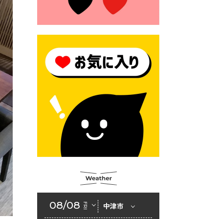
2026年6月23日 （一財）豊前
市佐野・則尾育英会奨学生募
集の「てびき」
2026年6月22日 神楽人の祭展
2026年6月18日 セアカゴケグ
モにご注意ください！
2026年6月17日 クーリングシ
ェルターの指定
2026年6月10日 令和８年経済
センサス-活動調査
2026年6月9日 令和８年第３
回定例会「一般質問一覧表」
2026年6月5日 新婚世帯の家
賃の助成をしています
08/08
FRI
中津市
2026年6月2日 戸籍に氏名の
振り仮名が記載されます