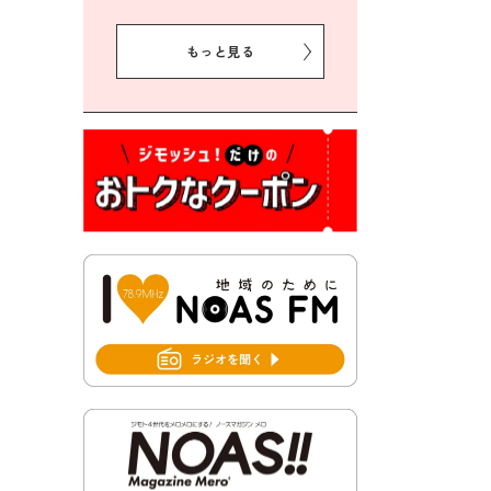
2026年8月5日 豊前市クリー
ン作戦参加者募集
もっと見る
2026年8月3日 千束地域づく
り協議会
2026年8月3日 第13回市町村
対抗「福岡駅伝」出場選手募
集！
2026年7月31日 令和8年熊本
地震義援金の受付について
2026年7月31日 第６次豊前市
総合計画後期基本計画策定業
務委託に係る質問回答につい
て
2026年7月31日 市税等の納付
書が変わります！
2026年7月30日 豊前市立豊前
中学校の進捗状況について