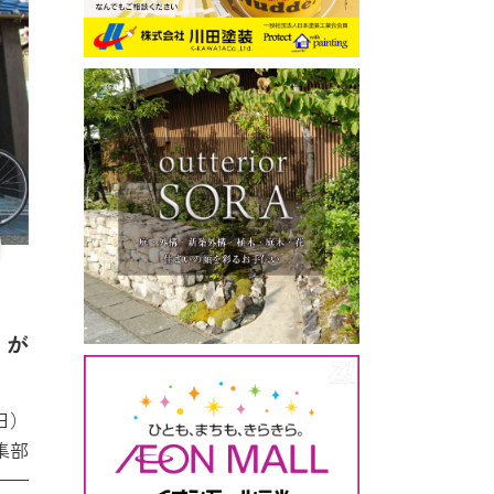
」が
日）
集部