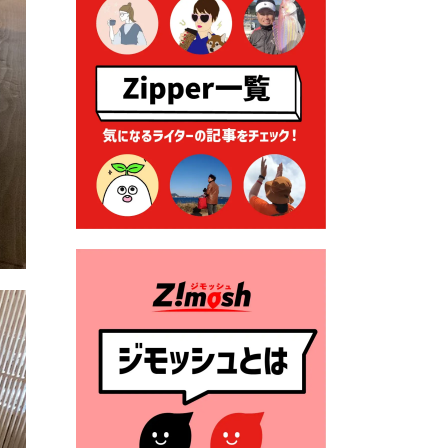
る各種申請に係る登記事項証
明書の添付省略について
2026年7月9日 廃食用油の回
収
2026年7月7日 「おゆずりコ
ーナー」について
2026年7月1日 豊前市民プール
一般開放
2026年7月1日 「豊前市定住促
進奨励金」が始まります！
（令和８年４月１日施行）
2026年6月25日 指定ごみ袋価
格改定
2026年6月23日 公告一覧（市
内業者対象）を更新しまし
た。