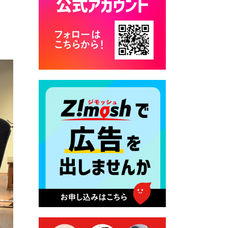
カード交付に伴う休日および
平日夜間開庁の案内
2026年7月22日 令和８年度
「こども文化パスポート事
業」
2026年7月21日 卜仙の郷 お
盆期間の営業時間のお知らせ
2026年7月17日 バス経路検索
のご利用案内
2026年7月10日 台湾伝統音楽
団体 「北埔八音団・楽善軒」
公演開催のお知らせ
2026年7月9日 クラウドファ
ンディング型ふるさと納税の
実施について
2026年7月9日 農地法等に係