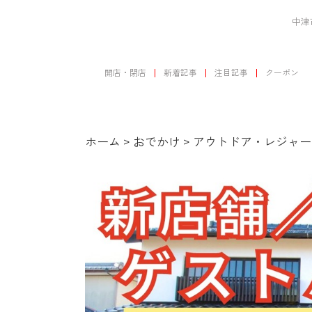
中津
開店・閉店
新着記事
注目記事
クーポン
ホーム
>
おでかけ
>
アウトドア・レジャー