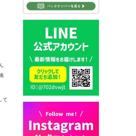
2026年7月30日 豊前市立学校
再編成準備協議会
2026年7月30日 豊前市立学校
紹介≪再編計画の見直しにつ
いて≫
2026年7月29日 豊前市指定ご
み袋販売のお知らせ
ん
2026年7月28日 豊前カラス天
施
狗みなと祭り（花火大会）開
催決定！
2026年7月28日 ごみ収集日の
して
お知らせ
2026年7月28日 令和8年度
京築地区水道企業団職員採用
試験（募集）
2026年7月27日 マイナンバー