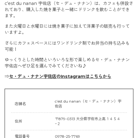
c’est du nanan 宇佐店（セ・デュ・ナナン）は、カフェも併設さ
れており、購入した焼き菓子と一緒にドリンクを飲むことができ
ます。
また火曜日と水曜日には焼き菓子に加えて洋菓子の販売も行って
いますよ。
さらにカフェスペースにはワンドリンク制でお弁当の持ち込みも
可能！
ゆっくりとした時間といろいろな形で楽しめるセ・デュ・ナナン
宇佐店へぜひ足を運んでみてくださいね♪
⇒
セ・デュ・ナナン宇佐店のInstagramはこちらから
c’est du nanan（セ・デュ・ナナン）宇
店舗名
佐店
〒879-0313 大分県宇佐市上高１４５４
住所
−２
電話番号
0978-25-7769