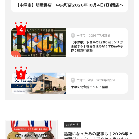
【中津市】明屋書店 中央町店2026年10月4日(日)閉店へ
中津市
2026年7月31日
【中津市】下田亭の1,200円ランチが
凄過ぎる！視界を埋め尽くす15品の手
作り総菜に感動
中津市, 全域
2026年8月3日
中津文化会館イベント情報
おでかけ
話題になったあの記事も！2026年上