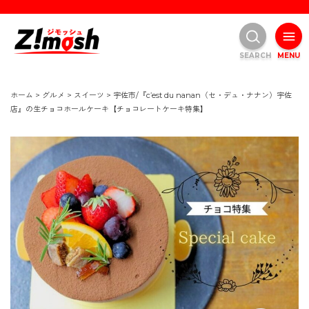
SEARCH
MENU
ホーム
>
グルメ
>
スイーツ
>
宇佐市/『c’est du nanan（セ・デュ・ナナン）宇佐
店』の生チョコホールケーキ【チョコレートケーキ特集】