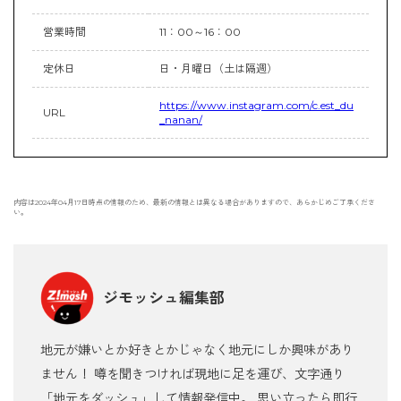
営業時間
11：00～16：00
定休日
日・月曜日（土は隔週）
https://www.instagram.com/c.est_du
URL
_nanan/
内容は2024年04月17日時点の情報のため、最新の情報とは異なる場合がありますので、あらかじめご了承くださ
い。
ジモッシュ編集部
地元が嫌いとか好きとかじゃなく地元にしか興味があり
ません！ 噂を聞きつければ現地に足を運び、文字通り
「地元をダッシュ」して情報発信中。 思い立ったら即行