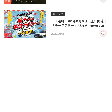
シュ）』
おでかけ
【上毛町】R8年8月8日（土）開催！
「ループアリーナ4th Anniversary
なつda!おまつりda!～あそびにおい
でよ～」
2026.08.03