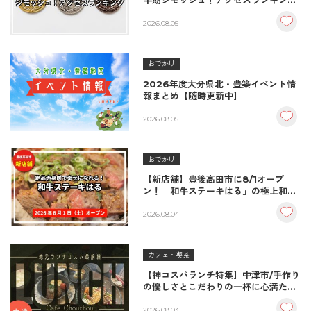
半期ジモッシュ！アクセスランキング
BEST10
2026.08.05
おでかけ
2026年度大分県北・豊築イベント情
報まとめ【随時更新中】
2026.08.05
おでかけ
【新店舗】豊後高田市に8/1オープ
ン！「和牛ステーキはる」の極上和牛
丼が絶品！
2026.08.04
カフェ・喫茶
【神コスパランチ特集】中津市/手作り
の優しさとこだわりの一杯に心満たさ
れる。家族を想う特別なランチ
『Cafe Chouchou（カフェ・シュ
2026.08.03