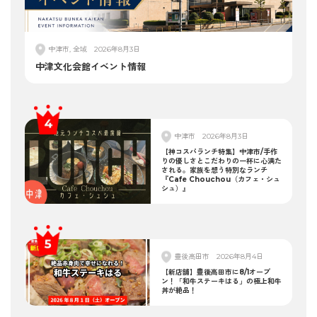
中津市, 全域
2026年8月3日
中津文化会館イベント情報
中津市
2026年8月3日
【神コスパランチ特集】中津市/手作
りの優しさとこだわりの一杯に心満た
される。家族を想う特別なランチ
『Cafe Chouchou（カフェ・シュ
シュ）』
豊後高田市
2026年8月4日
【新店舗】豊後高田市に8/1オープ
ン！「和牛ステーキはる」の極上和牛
丼が絶品！