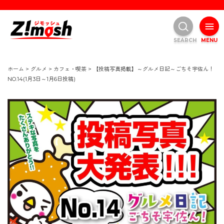
SEARCH
MENU
ホーム
>
グルメ
>
カフェ・喫茶
>
【投稿写真掲載】～グルメ日記～ごちそ宇佐ん！
NO.14(1月3日～1月6日投稿)