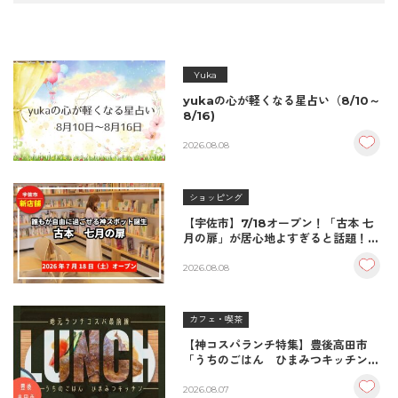
Yuka
yukaの心が軽くなる星占い（8/10～
8/16)
2026.08.08
ショッピング
【宇佐市】7/18オープン！「古本 七
月の扉」が居心地よすぎると話題！絶
品おむすび＆パンとコーヒーで過ごす
至福の読書空間
2026.08.08
カフェ・喫茶
【神コスパランチ特集】豊後高田市
「うちのごはん ひまみつキッチン」
｜秘伝タレが決め手の絶品ハンバーグ
＆生姜焼き！
2026.08.07