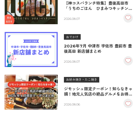
【神コスパランチ特集】豊後高田市
「うちのごはん ひまみつキッチン」
｜秘伝タレが決め手の絶品ハンバーグ
＆生姜焼き！
2026.08.07
おでかけ
2026年7月 中津市 宇佐市 豊前市 豊
後高田 新店舗まとめ
2026.08.07
お好み焼き・たこ焼き
ジモッシュ限定クーポン！知らなきゃ
損！地元人気店の絶品グルメをお得に
楽しむクーポンまとめ
2026.08.06