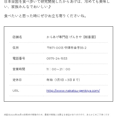
日本全国を食べ歩いて研究開発したからあげは、冷めても美味し
い、家族みんなでおいしい♪
食べたいと思った時にぜひお立ち寄りくださいね。
店舗名
からあげ専門店 げんきや【舷喜屋】
住所
〒871-0013 中津市金手35-2
電話番号
0979-24-1933
営業時間
11：00～21：00
定休日
年始（1月1日～3日まで）
URL
http://www.nakatsu-genkiya.com/
内容は2024年08月10日時点の情報のため、最新の情報とは異なる場合がありますので、あらかじめご了承くださ