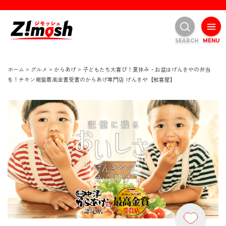
SEARCH
MENU
ホーム
>
グルメ
>
からあげ
>
子どもたち大喜び！夏休み・お盆はげんきやの弁当
を！チキン南蛮最高金賞受賞のからあげ専門店 げんきや【舷喜屋】