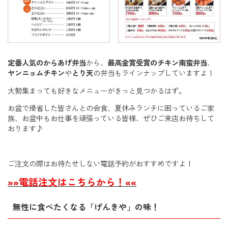
定番人気のからあげ弁当
から、
最高金賞受賞のチキン南蛮弁当
、
ヤンニョムチキン
や
とり天
の弁当もラインナップしていますよ！
大勢集まっても好きなメニューがきっと見つかるはず。
お盆で帰省した皆さんとの会食、夏休みランチに困っているご家
族、お盆中もお仕事を頑張っている皆様、ぜひご来店お待ちして
おります♪
ご注文の際はお待たせしない電話予約がおすすめですよ！
»»電話注文はこちらから！««
無性に食べたくなる「げんきや」の味！