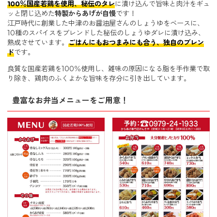
100％国産若鶏を使用、秘伝のタレ
に漬け込んで旨味と肉汁をギュ
ッと閉じ込めた
特製からあげが自慢
です！
江戸時代に創業した中津のお醤油屋さんのしょうゆをベースに、
10種のスパイスをブレンドした秘伝のしょうゆダレに漬け込み、
熟成させています。
ごはんにもおつまみにも合う、独自のブレン
ド
です。
良質な国産若鶏を100％使用し、雑味の原因になる脂を手作業で取
り除き、鶏肉のふくよかな旨味を存分に引き出しています。
豊富なお弁当メニューをご用意！