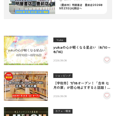
【豊前市】明屋書店 豊前店2026年
9月23日(水)閉店へ
Yuka
yukaの心が軽くなる星占い（8/10～
8/16)
2026.08.08
ショッピング
【宇佐市】7/18オープン！「古本 七
月の扉」が居心地よすぎると話題！絶
品おむすび＆パンとコーヒーで過ごす
至福の読書空間
2026.08.08
カフェ・喫茶