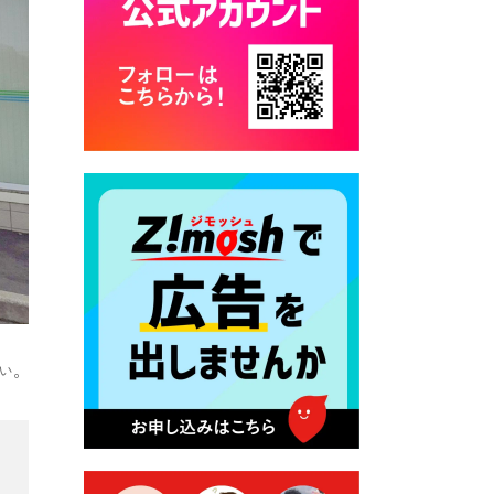
カード交付に伴う休日および
平日夜間開庁の案内
2026年7月22日 令和８年度
「こども文化パスポート事
業」
2026年7月21日 卜仙の郷 お
盆期間の営業時間のお知らせ
2026年7月17日 バス経路検索
のご利用案内
2026年7月10日 台湾伝統音楽
団体 「北埔八音団・楽善軒」
公演開催のお知らせ
い。
2026年7月9日 クラウドファ
ンディング型ふるさと納税の
実施について
2026年7月9日 農地法等に係