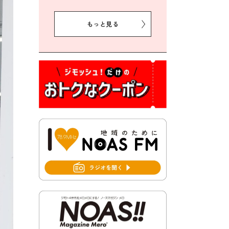
2026年8月5日 豊前市クリー
ン作戦参加者募集
もっと見る
2026年8月3日 千束地域づく
り協議会
2026年8月3日 第13回市町村
対抗「福岡駅伝」出場選手募
集！
2026年7月31日 令和8年熊本
地震義援金の受付について
2026年7月31日 第６次豊前市
総合計画後期基本計画策定業
務委託に係る質問回答につい
て
2026年7月31日 市税等の納付
書が変わります！
2026年7月30日 豊前市立豊前
中学校の進捗状況について