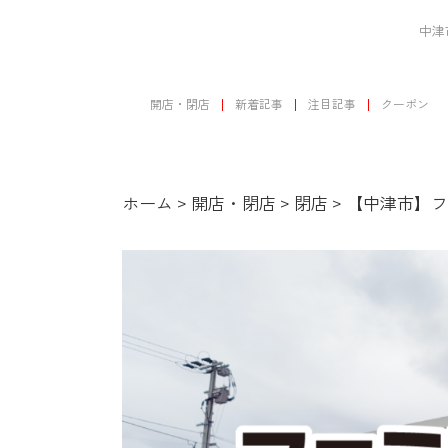
中津
開店・閉店
新着記事
注目記事
クーポン
ホーム
>
開店・閉店
>
閉店
>
【中津市】フ