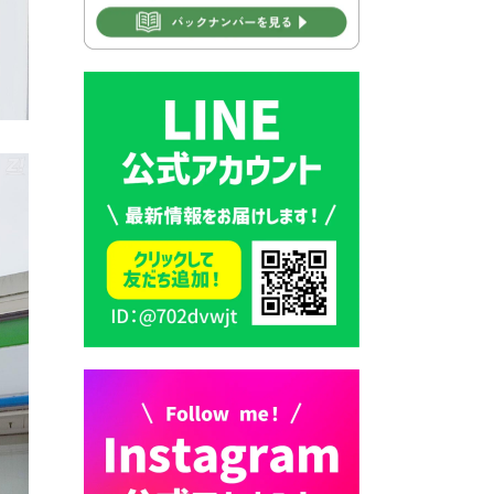
2026年7月30日 豊前市立学校
再編成準備協議会
2026年7月30日 豊前市立学校
紹介≪再編計画の見直しにつ
いて≫
2026年7月29日 豊前市指定ご
み袋販売のお知らせ
2026年7月28日 豊前カラス天
狗みなと祭り（花火大会）開
催決定！
2026年7月28日 ごみ収集日の
お知らせ
2026年7月28日 令和8年度
京築地区水道企業団職員採用
試験（募集）
2026年7月27日 マイナンバー