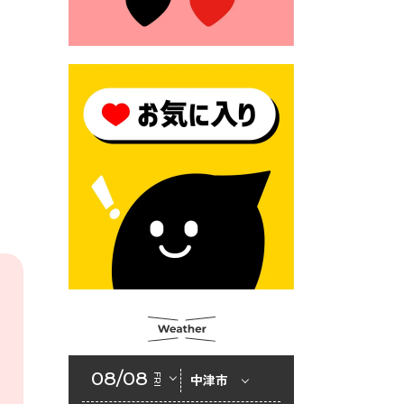
2026年6月23日 （一財）豊前
市佐野・則尾育英会奨学生募
集の「てびき」
2026年6月22日 神楽人の祭展
2026年6月18日 セアカゴケグ
モにご注意ください！
2026年6月17日 クーリングシ
ェルターの指定
2026年6月10日 令和８年経済
センサス-活動調査
2026年6月9日 令和８年第３
回定例会「一般質問一覧表」
2026年6月5日 新婚世帯の家
賃の助成をしています
08/08
FRI
中津市
2026年6月2日 戸籍に氏名の
振り仮名が記載されます