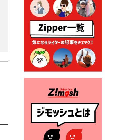
る各種申請に係る登記事項証
明書の添付省略について
2026年7月9日 廃食用油の回
収
2026年7月7日 「おゆずりコ
ーナー」について
2026年7月1日 豊前市民プール
一般開放
2026年7月1日 「豊前市定住促
進奨励金」が始まります！
（令和８年４月１日施行）
2026年6月25日 指定ごみ袋価
格改定
2026年6月23日 公告一覧（市
内業者対象）を更新しまし
た。