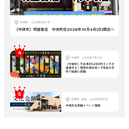
中津市
2026年8月2日
【中津市】明屋書店 中央町店2026年10月4日(日)閉店へ
中津市
2026年7月31日
【中津市】下田亭の1,200円ランチが
凄過ぎる！視界を埋め尽くす15品の手
作り総菜に感動
中津市, 全域
2026年8月3日
中津文化会館イベント情報