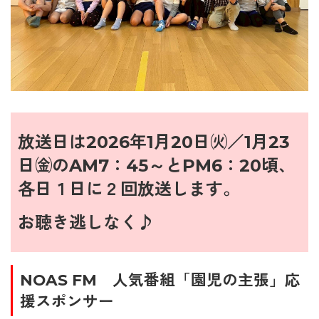
放送日は
2026年1月20
日㈫／1月23
日㈮のAM7：45～とPM6：20頃、
各日１日に２回放送します。
お聴き逃しなく♪
NOAS FM 人気番組「園児の主張」応
援スポンサー