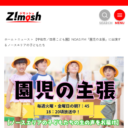
SEARCH
MENU
ホーム
>
ニュース
>
【宇佐市／四恩こども園】NOAS FM「園児の主張」に出演す
るノースエリアの子どもたち