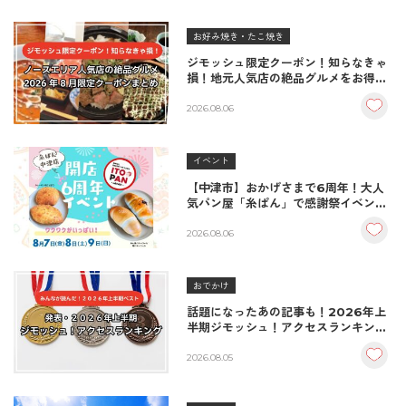
お好み焼き・たこ焼き
ジモッシュ限定クーポン！知らなきゃ
損！地元人気店の絶品グルメをお得に
楽しむクーポンまとめ
2026.08.06
イベント
【中津市】おかげさまで6周年！大人
気パン屋「糸ぱん」で感謝祭イベント
開催！豪華景品が当たる抽選会も
♪（8/7〜8/9）
2026.08.06
おでかけ
話題になったあの記事も！2026年上
半期ジモッシュ！アクセスランキング
BEST10
2026.08.05