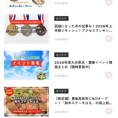
♪（8/7〜8/9）
2026.08.06
おでかけ
話題になったあの記事も！2026年上
半期ジモッシュ！アクセスランキング
BEST10
2026.08.05
おでかけ
2026年度大分県北・豊築イベント情
報まとめ【随時更新中】
2026.08.05
おでかけ
【新店舗】豊後高田市に8/1オープ
ン！「和牛ステーキはる」の極上和牛
丼が絶品！
2026.08.04