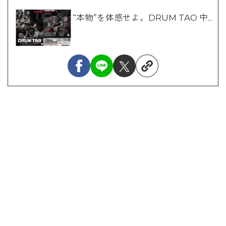
“本物”を体感せよ。DRUM TAO 中...