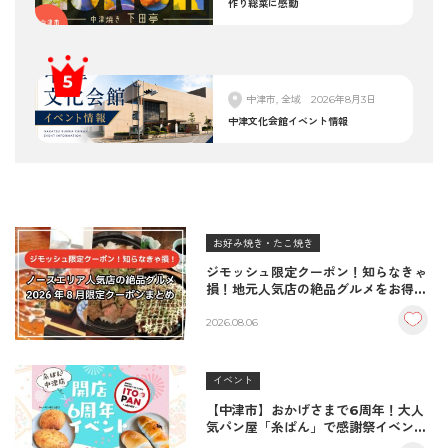
作り総菜に感動
中津市, 全域
2026年8月3日
中津文化会館イベント情報
お好み焼き・たこ焼き
ジモッシュ限定クーポン！知らなきゃ
損！地元人気店の絶品グルメをお得に
楽しむクーポンまとめ
2026.08.06
イベント
【中津市】おかげさまで6周年！大人
気パン屋「糸ぱん」で感謝祭イベント
開催！豪華景品が当たる抽選会も