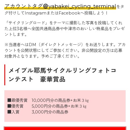
アカウントタグ
＠
yabakei_cycling_terminal
をタ
グ付けして
InstagramまたはFacebookへ投稿しよう！
「サイクリングロード」をテーマに撮影した写真を投稿してくれ
た上位3名様へ全国共通商品券や中津市のおいしい特産品をプレゼ
ントします。
※当選者へはDM（ダイレクトメッセージ）をお送りします。アカ
ウントを公開状態にしてご参加ください。非公開設定の方は応募
対象外となります。予めご了承ください。
メイプル耶馬サイクルリングフォトコ
ンテスト 豪華賞品
■最優秀賞 10,000円分の商品券+お米３㎏
■優秀賞 5,000円分の商品券+お米３㎏
■入賞 3,000円分の商品券