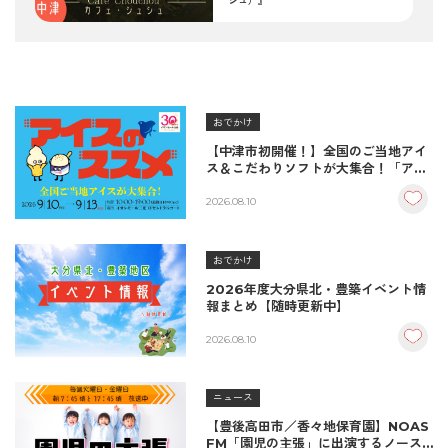
シュ）』
おでかけ
【中津市初開催！】全国のご当地アイ
ス＆こだわりソフトが大集合！「アイ
スのススメ」開催決定！
2026.08.10
おでかけ
2026年度大分県北・豊築イベント情
報まとめ【随時更新中】
2026.08.10
ニュース
【豊後高田市／香々地保育園】NOAS
FM「園児の主張」に出演するノース