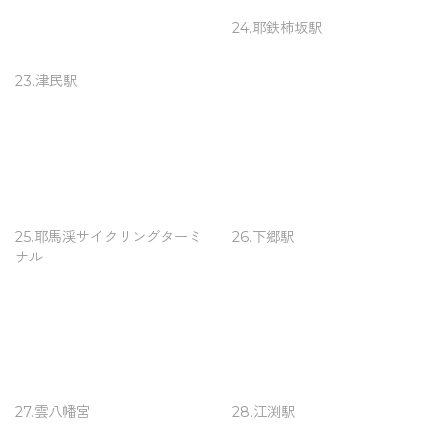
24.耶鉄柿坂駅
23.津民駅
25.耶馬渓サイクリングターミ
26.下郷駅
ナル
27.雲八幡宮
28.江渕駅