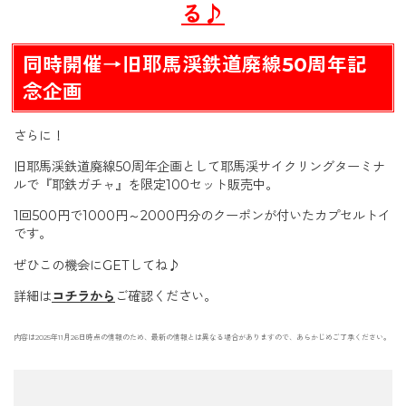
る♪
同時開催→旧耶馬渓鉄道廃線50周年記
念企画
さらに！
旧耶馬渓鉄道廃線50周年企画として耶馬渓サイクリングターミナ
ルで『耶鉄ガチャ』を限定100セット販売中。
1回500円で1000円～2000円分のクーポンが付いたカプセルトイ
です。
ぜひこの機会にGETしてね♪
詳細は
コチラから
ご確認ください。
内容は2025年11月26日時点の情報のため、最新の情報とは異なる場合がありますので、あらかじめご了承ください。