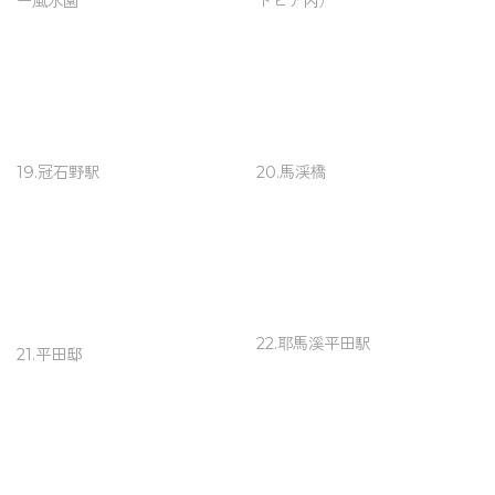
ー風水園
トピア内）
19.冠石野駅
20.馬渓橋
22.耶馬溪平田駅
21.平田邸