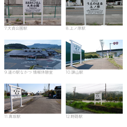
7.大貞公園駅
8.上ノ原駅
9.道の駅なかつ 情報休憩室
10.諫山駅
11.真坂駅
12.野路駅