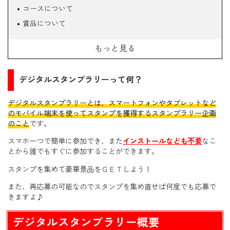
コースについて
賞品について
参加方法
もっと見る
注意事項
参加にあたってのマナー
デジタルスタンプラリーって何？
サイクリングフォトコンも同時開催します！
メイプル耶馬サイクルリングフォトコンテスト 豪華賞品
デジタルスタンプラリーとは、スマートフォンやタブレットなど
【先着100名様限定】スタンプ画面提示で特製メイプル丸
のモバイル端末を使ってスタンプを獲得するスタンプラリー企画
のこと
です。
ぼうろをプレゼントします！（受取場所：禅海茶屋）
同時開催→旧耶馬渓鉄道廃線50周年記念企画
スマホ一つで簡単に参加でき、また
インストールなども不要
なこ
とから誰でもすぐに参加することができます。
スタンプを集めて豪華景品をＧＥＴしよう！
また、再応募の可能なのでスタンプを集め直せば何度でも応募で
きますよ♪
デジタルスタンプラリー概要