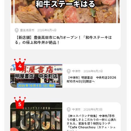
豊後高田市
2026年8月4日
【新店舗】豊後高田市に8/1オープン！「和牛ステーキは
る」の極上和牛丼が絶品！
中津市
2026年8月2日
【中津市】明屋書店 中央町店2026
年10月4日(日)閉店へ
中津市
2026年8月3日
【神コスパランチ特集】中津市/手作
りの優しさとこだわりの一杯に心満た
される。家族を想う特別なランチ
『Cafe Chouchou（カフェ・シュ