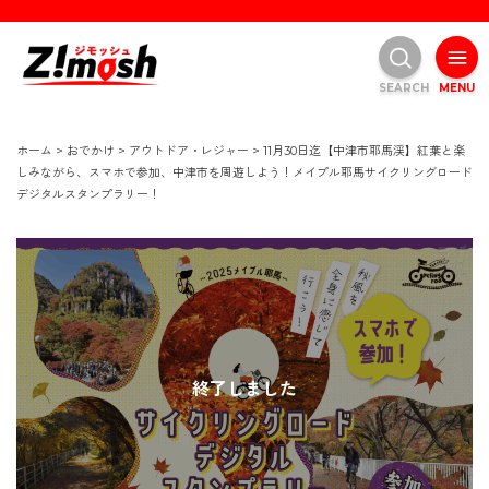
SEARCH
MENU
ホーム
>
おでかけ
>
アウトドア・レジャー
>
11月30日迄【中津市耶馬渓】紅葉と楽
しみながら、スマホで参加、中津市を周遊しよう！メイプル耶馬サイクリングロード
デジタルスタンプラリー！
終了しました