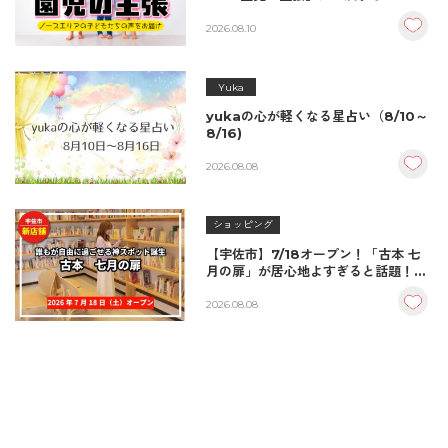
エリアの子どもたち
2026.08.10
Yuka
yukaの心が軽くなる星占い（8/10～
8/16)
2026.08.08
ショッピング
【宇佐市】7/18オープン！「古本 七
月の扉」が居心地よすぎると話題！絶
品おむすび＆パンとコーヒーで過ごす
至福の読書空間
2026.08.08