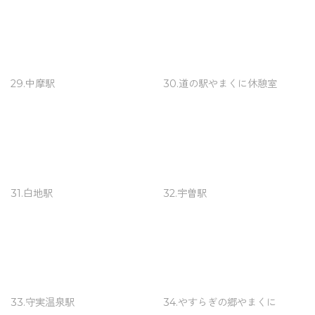
29.中摩駅
30.道の駅やまくに休憩室
31.白地駅
32.宇曽駅
33.守実温泉駅
34.やすらぎの郷やまくに