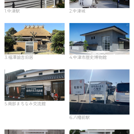
1.中津駅
2.中津城
3.福澤諭吉旧居
4.中津市歴史博物館
5.南部まちなみ交流館
6.八幡前駅