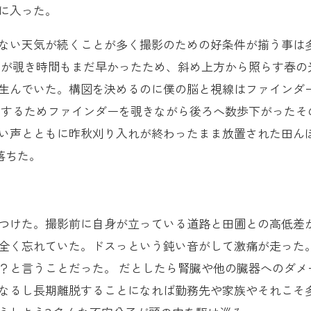
に入った。
ない天気が続くことが多く撮影のための好条件が揃う事は
空が覗き時間もまだ早かったため、斜め上方から照らす春の
生んでいた。構図を決めるのに僕の脳と視線はファインダ
をするためファインダーを覗きながら後ろへ数歩下がったそ
い声とともに昨秋刈り入れが終わったまま放置された田ん
落ちた。
つけた。撮影前に自身が立っている道路と田圃との高低差
全く忘れていた。ドスっという鈍い音がして激痛が走った
？と言うことだった。 だとしたら腎臓や他の臓器へのダメ
なるし長期離脱することになれば勤務先や家族やそれこそ