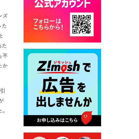
カード交付に伴う休日および
平日夜間開庁の案内
ンズ
2026年7月22日 令和８年度
った
「こども文化パスポート事
と
業」
あた
2026年7月21日 卜仙の郷 お
盆期間の営業時間のお知らせ
も不
たか
2026年7月17日 バス経路検索
のご利用案内
2026年7月10日 台湾伝統音楽
つ引
団体 「北埔八音団・楽善軒」
公演開催のお知らせ
が
2026年7月9日 クラウドファ
た。
ンディング型ふるさと納税の
実施について
2026年7月9日 農地法等に係