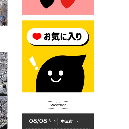
2026年6月23日 （一財）豊前
市佐野・則尾育英会奨学生募
集の「てびき」
2026年6月22日 神楽人の祭展
2026年6月18日 セアカゴケグ
モにご注意ください！
2026年6月17日 クーリングシ
ェルターの指定
2026年6月10日 令和８年経済
センサス-活動調査
2026年6月9日 令和８年第３
回定例会「一般質問一覧表」
2026年6月5日 新婚世帯の家
賃の助成をしています
08/08
SAT
中津市
2026年6月2日 戸籍に氏名の
振り仮名が記載されます