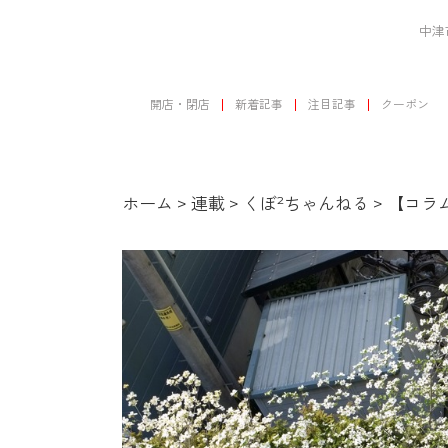
中津
開店・閉店
新着記事
注目記事
クーポン
ホーム
>
連載
>
くぼ²ちゃんねる
>
【コラム