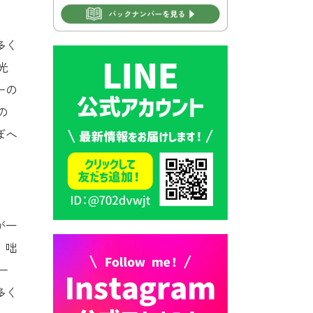
2026年7月30日 豊前市立学校
再編成準備協議会
多く
2026年7月30日 豊前市立学校
光
紹介≪再編計画の見直しにつ
ーの
いて≫
の
2026年7月29日 豊前市指定ご
み袋販売のお知らせ
ぼへ
2026年7月28日 豊前カラス天
狗みなと祭り（花火大会）開
催決定！
2026年7月28日 ごみ収集日の
が一
お知らせ
。咄
2026年7月28日 令和8年度
ー
京築地区水道企業団職員採用
試験（募集）
多く
2026年7月27日 マイナンバー