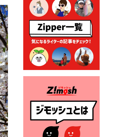
る各種申請に係る登記事項証
明書の添付省略について
2026年7月9日 廃食用油の回
収
2026年7月7日 「おゆずりコ
ーナー」について
2026年7月1日 豊前市民プール
一般開放
2026年7月1日 「豊前市定住促
進奨励金」が始まります！
（令和８年４月１日施行）
2026年6月25日 指定ごみ袋価
格改定
2026年6月23日 公告一覧（市
内業者対象）を更新しまし
た。