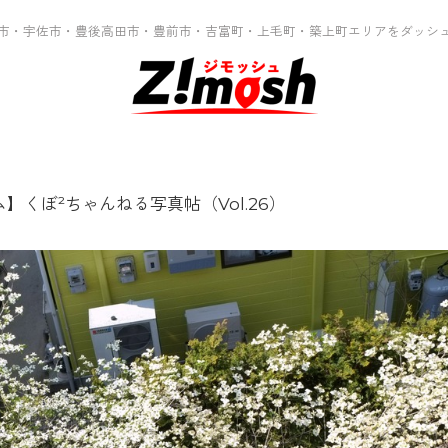
市・宇佐市・豊後高田市・豊前市・吉富町・上毛町・築上町エリアをダッシ
】くぼ²ちゃんねる写真帖（Vol.26）