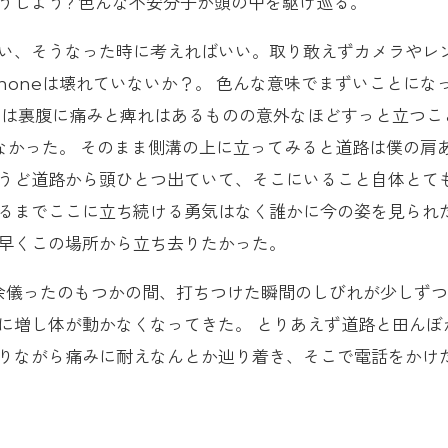
うしよう? 色んな不安分子が頭の中を駆け巡る。
い、そうなった時に考えればいい。取り敢えずカメラやレ
honeは壊れていないか？。 色んな意味でまずいことにな
とは裏腹に痛みと痺れはあるものの意外なほどすっと立つこ
いなかった。 そのまま側溝の上に立ってみると道路は僕の肩
うど道路から頭ひとつ出ていて、そこにいること自体とて
るまでここに立ち続ける勇気はなく誰かに今の姿を見られ
早くこの場所から立ち去りたかった。
余儀ったのもつかの間、打ちつけた瞬間のしびれが少しず
に増し体が動かなくなってきた。 とりあえず道路と田んぼ
りながら痛みに耐えなんとか辿り着き、そこで電話をかけ