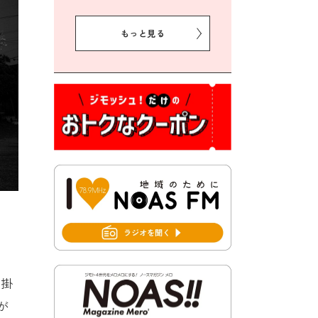
2026年8月5日 豊前市クリー
ン作戦参加者募集
もっと見る
2026年8月3日 千束地域づく
り協議会
2026年8月3日 第13回市町村
対抗「福岡駅伝」出場選手募
集！
2026年7月31日 令和8年熊本
地震義援金の受付について
2026年7月31日 第６次豊前市
総合計画後期基本計画策定業
務委託に係る質問回答につい
て
2026年7月31日 市税等の納付
書が変わります！
し掛
2026年7月30日 豊前市立豊前
が
中学校の進捗状況について