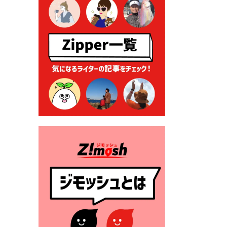
る各種申請に係る登記事項証
明書の添付省略について
2026年7月9日 廃食用油の回
収
2026年7月7日 「おゆずりコ
ーナー」について
2026年7月1日 豊前市民プール
一般開放
2026年7月1日 「豊前市定住促
進奨励金」が始まります！
（令和８年４月１日施行）
2026年6月25日 指定ごみ袋価
格改定
2026年6月23日 公告一覧（市
内業者対象）を更新しまし
た。