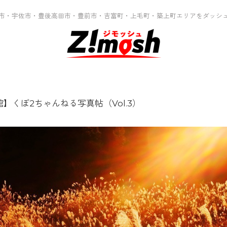
市・宇佐市・豊後高田市・豊前市・吉富町・上毛町・築上町エリアをダッシ
】くぼ2ちゃんねる写真帖（Vol.3）