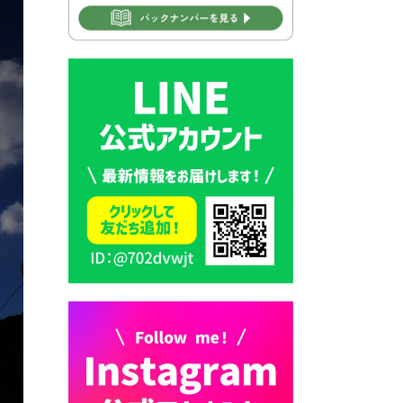
2026年7月30日 豊前市立学校
再編成準備協議会
2026年7月30日 豊前市立学校
紹介≪再編計画の見直しにつ
いて≫
2026年7月29日 豊前市指定ご
み袋販売のお知らせ
2026年7月28日 豊前カラス天
狗みなと祭り（花火大会）開
催決定！
2026年7月28日 ごみ収集日の
お知らせ
2026年7月28日 令和8年度
京築地区水道企業団職員採用
試験（募集）
2026年7月27日 マイナンバー