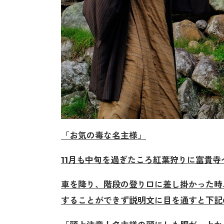
「お気の毒な名主様」
11月も中旬を過ぎたころ紅葉狩りに富貴寺
車を降り、階段の登り口に差し掛かった時
することができず説明文に目を通すと下記