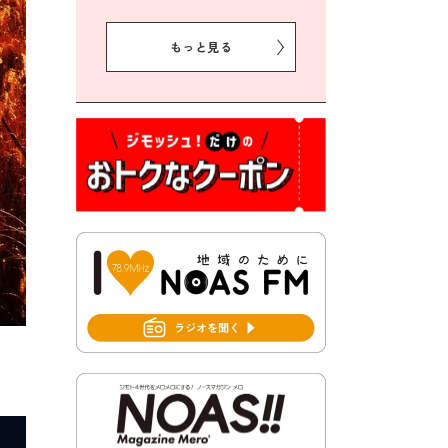
2026年8月5日 豊前市クリー
ン作戦参加者募集
もっと見る
2026年8月3日 千束地域づく
り協議会
2026年8月3日 第13回市町村
対抗「福岡駅伝」出場選手募
集！
2026年7月31日 令和8年熊本
地震義援金の受付について
2026年7月31日 第６次豊前市
総合計画後期基本計画策定業
務委託に係る質問回答につい
て
2026年7月31日 市税等の納付
書が変わります！
2026年7月30日 豊前市立豊前
中学校の進捗状況について