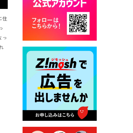
カード交付に伴う休日および
平日夜間開庁の案内
に住
2026年7月22日 令和８年度
っ
「こども文化パスポート事
業」
なっ
2026年7月21日 卜仙の郷 お
れ
盆期間の営業時間のお知らせ
2026年7月17日 バス経路検索
のご利用案内
2026年7月10日 台湾伝統音楽
団体 「北埔八音団・楽善軒」
公演開催のお知らせ
2026年7月9日 クラウドファ
ンディング型ふるさと納税の
実施について
2026年7月9日 農地法等に係