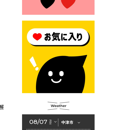
2026年6月23日 （一財）豊前
市佐野・則尾育英会奨学生募
集の「てびき」
2026年6月22日 神楽人の祭展
2026年6月18日 セアカゴケグ
モにご注意ください！
2026年6月17日 クーリングシ
ェルターの指定
2026年6月10日 令和８年経済
センサス-活動調査
2026年6月9日 令和８年第３
回定例会「一般質問一覧表」
2026年6月5日 新婚世帯の家
解
賃の助成をしています
08/07
FRI
中津市
2026年6月2日 戸籍に氏名の
振り仮名が記載されます