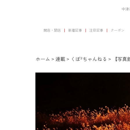
中津
開店・閉店
新着記事
注目記事
クーポン
ホーム
>
連載
>
くぼ²ちゃんねる
>
【写真館