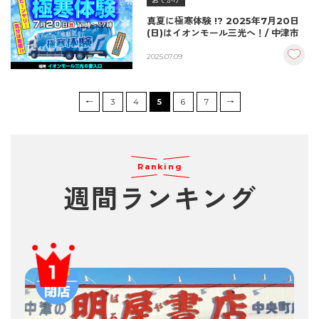
おでかけ
真夏に極寒体験 !? 2025年7月20日
(日)はイオンモール三光へ！/ 中津市
2025.07.09
←
3
4
5
6
7
→
Ranking
週間ランキング