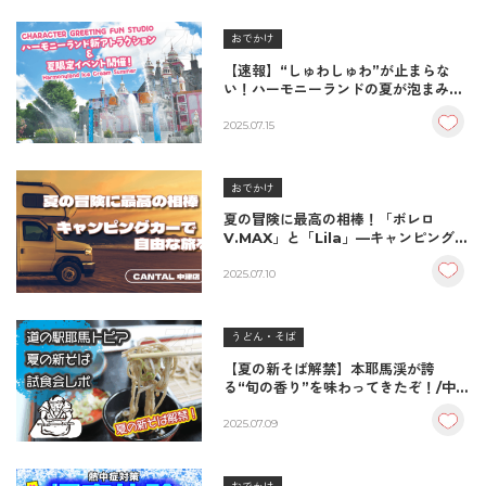
おでかけ
【速報】“しゅわしゅわ”が止まらな
い！ハーモニーランドの夏が泡まみれ
で開幕！新アトラクションも同時登
場！
2025.07.15
おでかけ
夏の冒険に最高の相棒！「ボレロ
V.MAX」と「Lila」—キャンピングカ
ーで自由な旅を
2025.07.10
うどん・そば
【夏の新そば解禁】本耶馬渓が誇
る“旬の香り”を味わってきたぞ！/中津
市
2025.07.09