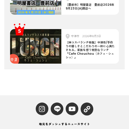
【豊前市】明屋書店 豊前店2026年
9月23日(水)閉店へ
中津市
2026年8月3日
【神コスパランチ特集】中津市/手作
りの優しさとこだわりの一杯に心満た
される。家族を想う特別なランチ
『Cafe Chouchou（カフェ・シュ
シュ）』