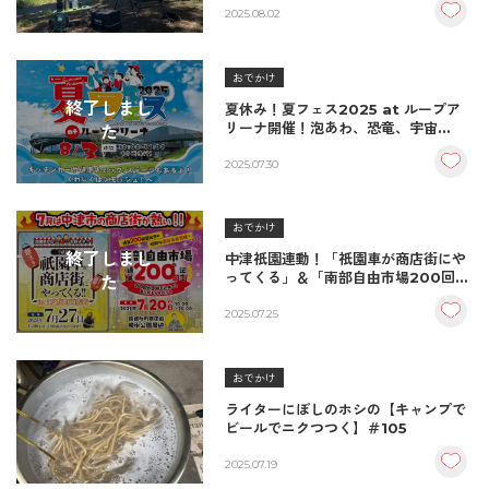
2025.08.02
おでかけ
終了しまし
夏休み！夏フェス2025 at ループア
リーナ開催！泡あわ、恐竜、宇宙
た
人！？夏休みの工作はこれで決まり☆/
上毛町
2025.07.30
おでかけ
終了しまし
中津祇園連動！「祇園車が商店街にや
ってくる」＆「南部自由市場200回記
た
念ありがとうイベント」開催/中津市
2025.07.25
おでかけ
ライターにぼしのホシの【キャンプで
ビールでニクつつく】＃105
2025.07.19