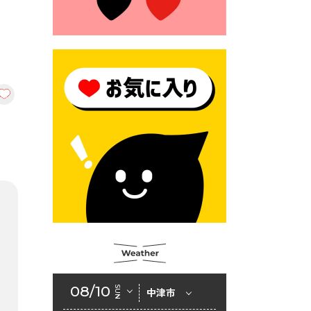
2026年6月23日 （一財）豊前
市佐野・則尾育英会奨学生募
集の「てびき」
2026年6月22日 神楽人の祭展
2026年6月18日 セアカゴケグ
モにご注意ください！
2026年6月17日 クーリングシ
ェルターの指定
2026年6月10日 令和８年経済
センサス-活動調査
2026年6月9日 令和８年第３
回定例会「一般質問一覧表」
2026年6月5日 新婚世帯の家
賃の助成をしています
08/10
SUN
中津市
2026年6月2日 戸籍に氏名の
振り仮名が記載されます