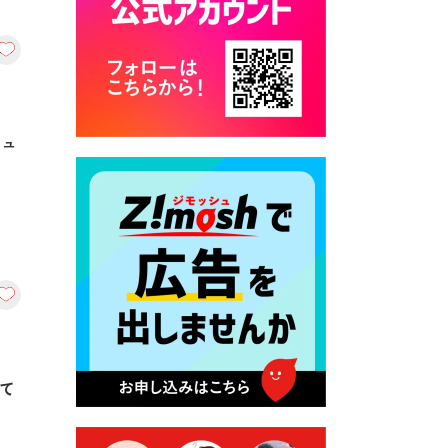
カード交付に伴う休日および
平日夜間開庁の案内
2026年7月22日 令和８年度
「こども文化パスポート事
業」
ニュ
2026年7月21日 卜仙の郷 お
盆期間の営業時間のお知らせ
2026年7月17日 バス経路検索
のご利用案内
2026年7月10日 台湾伝統音楽
団体 「北埔八音団・楽善軒」
公演開催のお知らせ
2026年7月9日 クラウドファ
ンディング型ふるさと納税の
って
実施について
2026年7月9日 農地法等に係