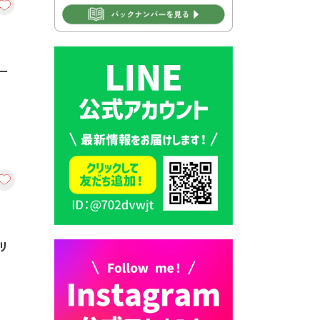
2026年7月30日 豊前市立学校
再編成準備協議会
2026年7月30日 豊前市立学校
ー
紹介≪再編計画の見直しにつ
いて≫
2026年7月29日 豊前市指定ご
み袋販売のお知らせ
2026年7月28日 豊前カラス天
狗みなと祭り（花火大会）開
催決定！
2026年7月28日 ごみ収集日の
お知らせ
リ
2026年7月28日 令和8年度
京築地区水道企業団職員採用
試験（募集）
2026年7月27日 マイナンバー