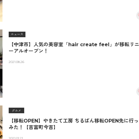
ニュース
【中津市】人気の美容室「hair create feel」が移転リ
ーアルオープン！
2021.08.26
グルメ
【移転OPEN】やきたて工房 ちるぱん移転OPEN先に行
みた！【吉富町今吉】
2021.01.21