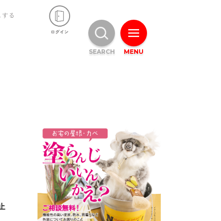
ュする
SEARCH
MENU
止