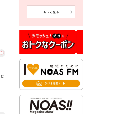
2026年8月5日 豊前市クリー
ン作戦参加者募集
もっと見る
2026年8月3日 千束地域づく
り協議会
2026年8月3日 第13回市町村
対抗「福岡駅伝」出場選手募
集！
2026年7月31日 令和8年熊本
地震義援金の受付について
2026年7月31日 第６次豊前市
総合計画後期基本計画策定業
）に
務委託に係る質問回答につい
て
2026年7月31日 市税等の納付
書が変わります！
2026年7月30日 豊前市立豊前
中学校の進捗状況について