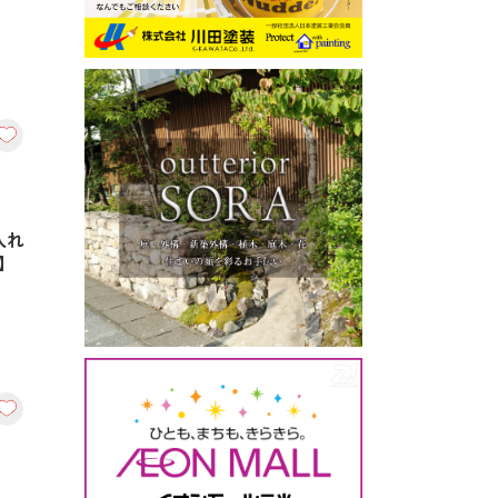
入れ
転】