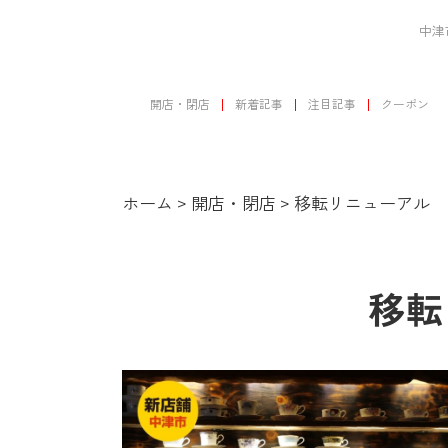
中津
開店・閉店
新着記事
注目記事
クーポン
ホーム
>
開店・閉店
>
移転リニューアル
移転