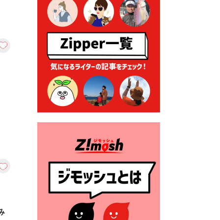
る各種申請に係る登記事項証
明書の添付省略について
2026年7月9日 廃食用油の回
収
2026年7月7日 「おゆずりコ
ーナー」について
2026年7月1日 豊前市民プール
一般開放
2026年7月1日 「豊前市定住促
進奨励金」が始まります！
（令和８年４月１日施行）
2026年6月25日 指定ごみ袋価
格改定
2026年6月23日 公告一覧（市
内業者対象）を更新しまし
た。
み