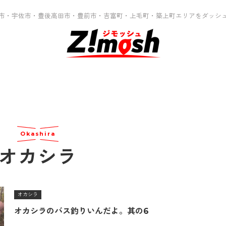
市・宇佐市・豊後高田市・豊前市・吉富町・上毛町・築上町エリアをダッシ
Okashira
オカシラ
オカシラ
オカシラのバス釣りいんだよ。其の6