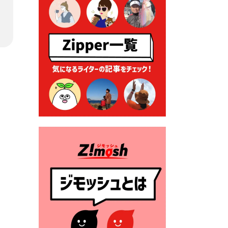
る各種申請に係る登記事項証
明書の添付省略について
2026年7月9日 廃食用油の回
収
2026年7月7日 「おゆずりコ
ーナー」について
2026年7月1日 豊前市民プール
一般開放
2026年7月1日 「豊前市定住促
進奨励金」が始まります！
（令和８年４月１日施行）
2026年6月25日 指定ごみ袋価
格改定
2026年6月23日 公告一覧（市
内業者対象）を更新しまし
た。