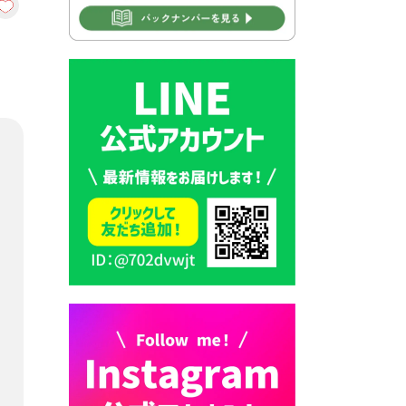
2026年7月30日 豊前市立学校
再編成準備協議会
2026年7月30日 豊前市立学校
紹介≪再編計画の見直しにつ
いて≫
2026年7月29日 豊前市指定ご
み袋販売のお知らせ
2026年7月28日 豊前カラス天
狗みなと祭り（花火大会）開
催決定！
2026年7月28日 ごみ収集日の
お知らせ
2026年7月28日 令和8年度
京築地区水道企業団職員採用
試験（募集）
2026年7月27日 マイナンバー