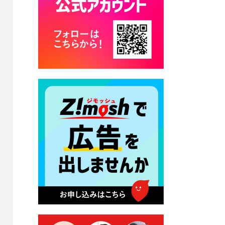
カード交付に伴う休日および
平日夜間開庁の案内
2026年7月22日 令和８年度
「こども文化パスポート事
業」
2026年7月21日 卜仙の郷 お
盆期間の営業時間のお知らせ
2026年7月17日 バス経路検索
のご利用案内
2026年7月10日 台湾伝統音楽
団体 「北埔八音団・楽善軒」
公演開催のお知らせ
2026年7月9日 クラウドファ
ンディング型ふるさと納税の
実施について
2026年7月9日 農地法等に係