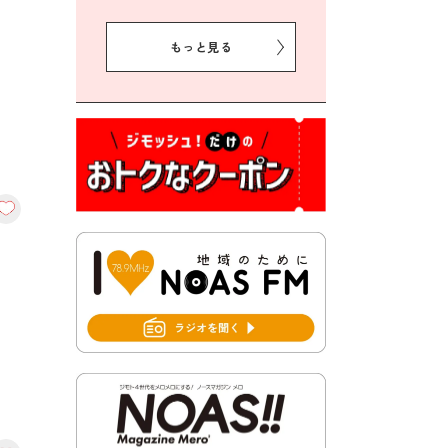
2026年8月5日 豊前市クリー
ン作戦参加者募集
もっと見る
2026年8月3日 千束地域づく
り協議会
2026年8月3日 第13回市町村
対抗「福岡駅伝」出場選手募
集！
2026年7月31日 令和8年熊本
地震義援金の受付について
2026年7月31日 第６次豊前市
総合計画後期基本計画策定業
務委託に係る質問回答につい
て
2026年7月31日 市税等の納付
書が変わります！
2026年7月30日 豊前市立豊前
中学校の進捗状況について