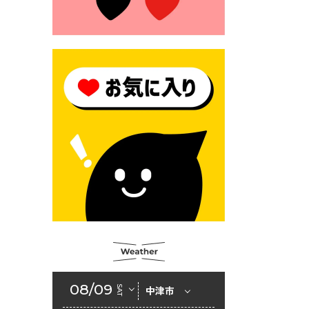
2026年6月23日 （一財）豊前
市佐野・則尾育英会奨学生募
集の「てびき」
2026年6月22日 神楽人の祭展
2026年6月18日 セアカゴケグ
モにご注意ください！
2026年6月17日 クーリングシ
ェルターの指定
2026年6月10日 令和８年経済
センサス-活動調査
2026年6月9日 令和８年第３
回定例会「一般質問一覧表」
2026年6月5日 新婚世帯の家
賃の助成をしています
08/09
SAT
中津市
2026年6月2日 戸籍に氏名の
振り仮名が記載されます