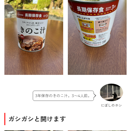
3年保存のきのこ汁。3〜4人前。
にぼしのホシ
ガシガシと開けます