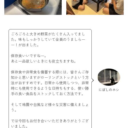
ごろごろと大きめ野菜がたくさん入ってまし
た。味もしっかりしていて全員のうましらー
ー！が出ました。
保存食いいですねー。
あと一品欲しいときにも役立ちますね。
保存食や非常食を備蓄する際には、皆さんご存
知かと思いますがローリングストックという方
法がおすすめです。日常から使用しつつ、非常
時にも使用できるような日持ちもする、使い勝
にぼしのホシ
手の良い食品をストックしておく方法です。
そして地震や台風など様々な災害に備えましょ
う。
では今回もお付き合いいただきありがとうござ
いました。