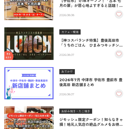
【宇佐市】7/18オープン！「古本 七
月の扉」が居心地よすぎると話題！絶
品おむすび＆パンとコーヒーで過ごす
至福の読書空間
2026.08.08
カフェ・喫茶
【神コスパランチ特集】豊後高田市
「うちのごはん ひまみつキッチン」
｜秘伝タレが決め手の絶品ハンバーグ
＆生姜焼き！
2026.08.07
おでかけ
2026年7月 中津市 宇佐市 豊前市 豊
後高田 新店舗まとめ
2026.08.07
お好み焼き・たこ焼き
ジモッシュ限定クーポン！知らなきゃ
損！地元人気店の絶品グルメをお得に