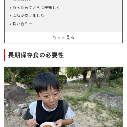
あっためてさらに美味しく
ご飯が炊けました
良い香りー
いただきます
もっと見る
アイリスフーズ きのこ汁
ガシガシと開けます
長期保存食の必要性
鍋に入れてぐつぐつ
野菜がたっぷり
同じくアイリスフーズの豚汁
こちらも具だくさん！