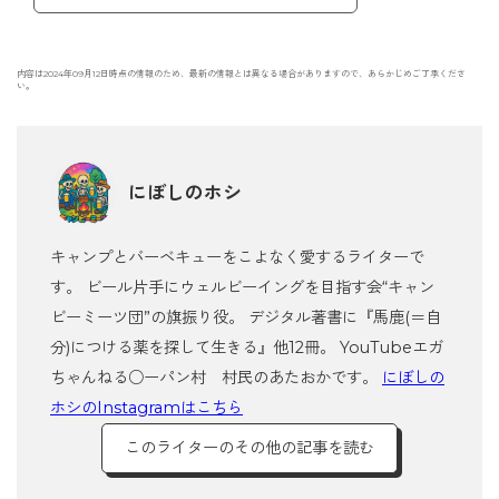
内容は2024年09月12日時点の情報のため、最新の情報とは異なる場合がありますので、あらかじめご了承くださ
い。
にぼしのホシ
キャンプとバーベキューをこよなく愛するライターで
す。 ビール片手にウェルビーイングを目指す会“キャン
ビーミーツ団”の旗振り役。 デジタル著書に『馬鹿(＝自
分)につける薬を探して生きる』他12冊。 YouTubeエガ
ちゃんねる○ーパン村 村民のあたおかです。
にぼしの
ホシのInstagramはこちら
このライターのその他の記事を読む