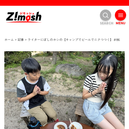
SEARCH
MENU
ホーム
>
記事
>
ライターにぼしのホシの【キャンプでビールでニクつつく】＃86