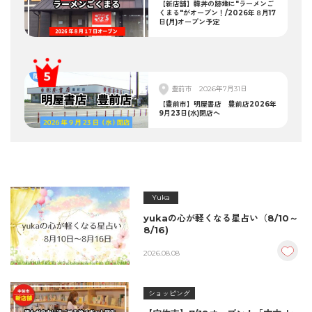
【新店舗】韓丼の跡地に"ラーメンご
くまる"がオープン！/2026年８月17
日(月)オープン予定
豊前市
2026年7月31日
【豊前市】明屋書店 豊前店2026年
9月23日(水)閉店へ
Yuka
yukaの心が軽くなる星占い（8/10～
8/16)
2026.08.08
ショッピング