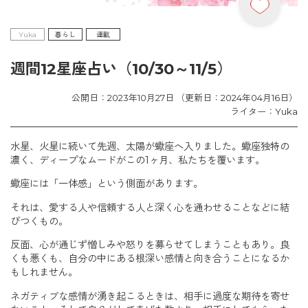
Yuka
暮らし
連載
週間12星座占い（10/30～11/5）
公開日：2023年10月27日 （更新日：2024年04月16日）
ライター：Yuka
水星、火星に続いて先週、太陽が蠍座へ入りました。蠍座独特の
濃く、ディープなムードがこの1ヶ月、私たちを覆います。
蠍座には「一体感」という側面があります。
それは、愛する人や信頼する人と深く心を通わせることなどに結
びつくもの。
反面、心が通じず憎しみや怒りを募らせてしまうこともあり。良
くも悪くも、自分の中にある根深い感情と向き合うことになるか
もしれません。
ネガティブな感情が湧き起こるときは、相手に過度な期待を寄せ