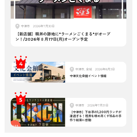
中津市
2026年7月30日
【新店舗】韓丼の跡地に"ラーメンごくまる"がオープ
ン！/2026年８月17日(月)オープン予定
中津市, 全域
2026年8月3日
中津文化会館イベント情報
中津市
2026年7月31日
【中津市】下田亭の1,200円ランチが
凄過ぎる！視界を埋め尽くす15品の手
作り総菜に感動