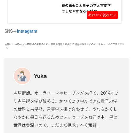
花の鎖❀星と量子力学と言霊学
でしなやかな芯を持つ
あわせて読みたい
SNS→
Instagram
内容は2024年04月16日時点の情報のため、最新の情報とは異なる場合がありますので、あらかじめご了承くださ
い。
Yuka
占星術師。オーラソーマやヒーリングを経て、2014年よ
り占星術を学び始める。かつてより学んできた量子力学
の世界と占星術、言霊学を掛け合わせて、やわらかくし
なやかに毎日を送るためのメッセージをお届け中。星の
世界は奥深いので、まだまだ探求すべく奮闘。