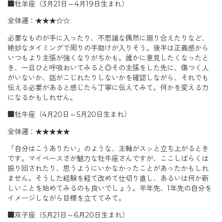
■牡羊座（3月21日～4月19日生まれ）
全体運：★★★☆☆
必要なものが手に入ったり、不思議な偶然に廻り合えたりなど、
絶妙なタイミングで周りの手助けが入りそう。後半は正義感から
いつもより主張が強くなりがちかも。誰かに意見したくなったと
き、一旦ひと呼吸おいてみると◎その主張をした先に、傷つく人
がいないか、話がこじれたりしないかを確認しながら、それでも
伝える必要があると感じたら丁寧に伝えてみて。何かを変える力
になるかもしれせん。
■牡牛座（4月20日～5月20日生まれ）
全体運：★★★★★
「自分はこうありたい」のような、主軸がスッと立ち上がるとき
です。マイペースさが魅力な牡牛座さんですが、ここしばらくは
振り回されたり、思うようにいかなかったことがあったかもしれ
ません。そうした経験を経て改めて仕切り直し、あるいは何か新
しいことを始めてみるのも良いでしょう。半年先、1年先の自分を
イメージしながら目標を立ててみて。
■双子座（5月21日～6月20日生まれ）