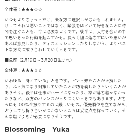
全体運：★★★☆☆
いつもよりちょっとだけ、楽な方に選択しがちかもしれません。
けしてそれは悪いことではなく、緊張をほどいて好きなことに時
間を注ぐことも、今は必要なようです。後半は、人付き合いの中
で思いきった行動を起こすかも。長らく腑に落ちずにいた思いが
あれば意見したり、ディスカッションしたりしながら、よりベス
トな方向に擦り合わせていくときです。
■魚座（2月19日～3月20日生まれ）
全体運：★★★☆☆
いわゆる「冴えている」ときです。ピンと来たことが正解した
り、ふと気になり対策していたことが功を奏したりということが
ありそう。後半は仕事がハードになったり、家が落ち着かなかっ
たりなど、双方のバランスがとりにくいときでもあります。どち
らにも100％全振りするのは厳しいもの。優先順位を立てながら、
どうしても折り合いがつかないところは妥協点を探っていく。そ
んな駆け引きが必要になりそうです。
Blossoming Yuka