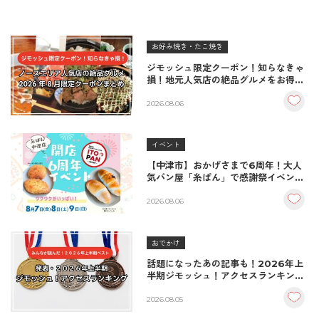
お好み焼き・たこ焼き
ジモッシュ限定クーポン！知らなきゃ
損！地元人気店の絶品グルメをお得に
楽しむクーポンまとめ
2026.08.06
イベント
【中津市】おかげさまで6周年！大人
気パン屋「糸ぱん」で感謝祭イベント
開催！豪華景品が当たる抽選会も
♪（8/7〜8/9）
2026.08.06
おでかけ
話題になったあの記事も！2026年上
半期ジモッシュ！アクセスランキング
BEST10
2026.08.05