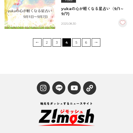
Yuka
yukaの心が軽くなる星占い（9/1～
9/7)
2025.08.30
←
2
3
4
5
6
→