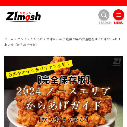
SEARCH
MENU
ホーム
>
グルメ
>
からあげ
>
中津からあげ 創業30年の弁当屋を継いだ味/からあげ
あさひ【からあげ特集】