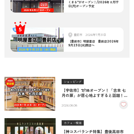
くまる"がオープン！/2026年８月17
日(月)オープン予定
豊前市
2026年7月31日
【豊前市】明屋書店 豊前店2026年
9月23日(水)閉店へ
ショッピング
【宇佐市】7/18オープン！「古本 七
月の扉」が居心地よすぎると話題！絶
品おむすび＆パンとコーヒーで過ごす
至福の読書空間
2026.08.08
カフェ・喫茶
【神コスパランチ特集】豊後高田市