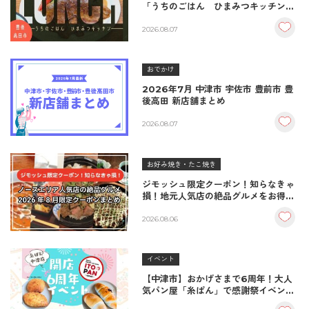
「うちのごはん ひまみつキッチン」
｜秘伝タレが決め手の絶品ハンバーグ
＆生姜焼き！
2026.08.07
おでかけ
2026年7月 中津市 宇佐市 豊前市 豊
後高田 新店舗まとめ
2026.08.07
お好み焼き・たこ焼き
ジモッシュ限定クーポン！知らなきゃ
損！地元人気店の絶品グルメをお得に
楽しむクーポンまとめ
2026.08.06
イベント
【中津市】おかげさまで6周年！大人
気パン屋「糸ぱん」で感謝祭イベント
開催！豪華景品が当たる抽選会も