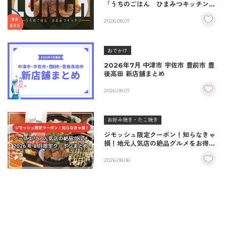
「うちのごはん ひまみつキッチン」
｜秘伝タレが決め手の絶品ハンバーグ
＆生姜焼き！
2026.08.07
おでかけ
2026年7月 中津市 宇佐市 豊前市 豊
後高田 新店舗まとめ
2026.08.07
お好み焼き・たこ焼き
ジモッシュ限定クーポン！知らなきゃ
損！地元人気店の絶品グルメをお得に
楽しむクーポンまとめ
2026.08.06