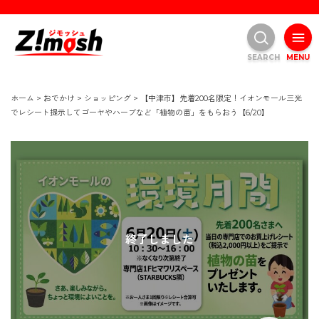
SEARCH
MENU
ホーム
>
おでかけ
>
ショッピング
>
【中津市】先着200名限定！イオンモール三光
でレシート提示してゴーヤやハーブなど「植物の苗」をもらおう【6/20】
終了しました