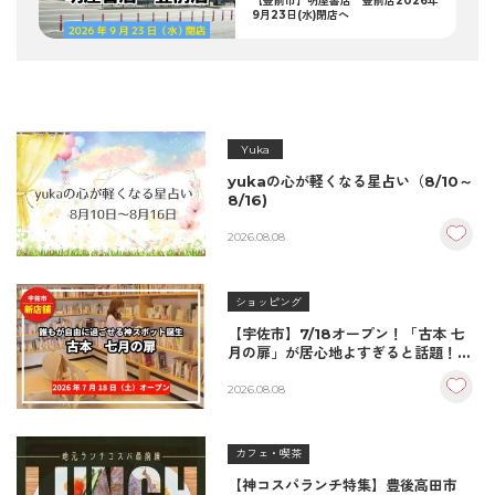
【豊前市】明屋書店 豊前店2026年
9月23日(水)閉店へ
Yuka
yukaの心が軽くなる星占い（8/10～
8/16)
2026.08.08
ショッピング
【宇佐市】7/18オープン！「古本 七
月の扉」が居心地よすぎると話題！絶
品おむすび＆パンとコーヒーで過ごす
至福の読書空間
2026.08.08
カフェ・喫茶
【神コスパランチ特集】豊後高田市