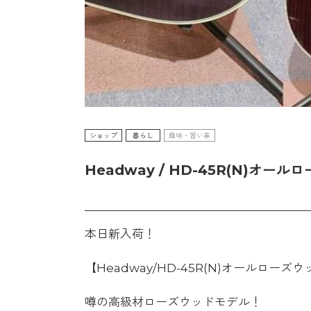
ショップ
暮らし
趣味・習い事
Headway / HD-45R(N)オ
本日新入荷！
【Headway/HD-45R(N)オールローズ
噂の高級材ローズウッドモデル！