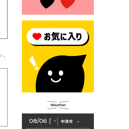
モにご注意ください！
2026年6月17日 クーリングシ
ェルターの指定
2026年6月10日 令和８年経済
センサス-活動調査
2026年6月9日 令和８年第３
回定例会「一般質問一覧表」
い。
2026年6月5日 新婚世帯の家
賃の助成をしています
2026年6月2日 戸籍に氏名の
振り仮名が記載されます
2026年6月2日 入札参加資格
審査申請（建設工事・建設コ
ンサルタント業務）
08/06
THU
中津市
2026年6月1日 山田地域づくり
協議会