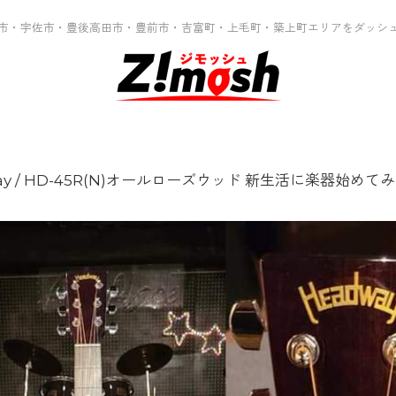
市・宇佐市・豊後高田市・豊前市・吉富町・上毛町・築上町エリアをダッシ
ay / HD-45R(N)オールローズウッド 新生活に楽器始めてみ