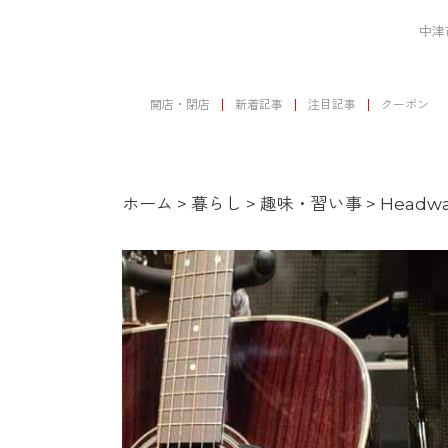
中津
開店・閉店
新着記事
注目記事
クーポン
ホーム
>
暮らし
>
趣味・習い事
>
Headw