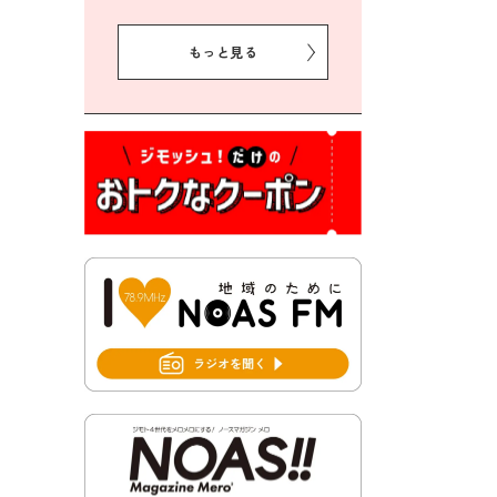
2026年7月31日 令和8年熊本
地震義援金の受付について
もっと見る
2026年7月31日 第６次豊前市
総合計画後期基本計画策定業
務委託に係る質問回答につい
て
2026年7月31日 市税等の納付
書が変わります！
2026年7月30日 豊前市立豊前
中学校の進捗状況について
2026年7月30日 豊前市立学校
再編成準備協議会
2026年7月30日 豊前市立学校
紹介≪再編計画の見直しにつ
いて≫
2026年7月29日 豊前市指定ご
み袋販売のお知らせ