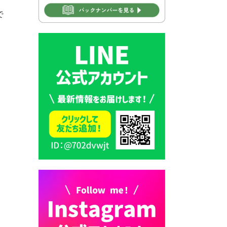
で
2026年7月28日 豊前カラス天
狗みなと祭り（花火大会）開
催決定！
2026年7月28日 ごみ収集日の
お知らせ
2026年7月28日 令和8年度
京築地区水道企業団職員採用
試験（募集）
2026年7月27日 マイナンバー
カード交付に伴う休日および
平日夜間開庁の案内
2026年7月22日 令和８年度
「こども文化パスポート事
業」
2026年7月21日 卜仙の郷 お
盆期間の営業時間のお知らせ