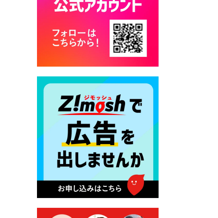
2026年7月17日 バス経路検索
のご利用案内
2026年7月10日 畑冷泉館の営
業について
2026年7月10日 台湾伝統音楽
団体 「北埔八音団・楽善軒」
公演開催のお知らせ
2026年7月9日 クラウドファ
ンディング型ふるさと納税の
実施について
2026年7月9日 農地法等に係
る各種申請に係る登記事項証
明書の添付省略について
2026年7月9日 廃食用油の回
収
2026年7月7日 「おゆずりコ