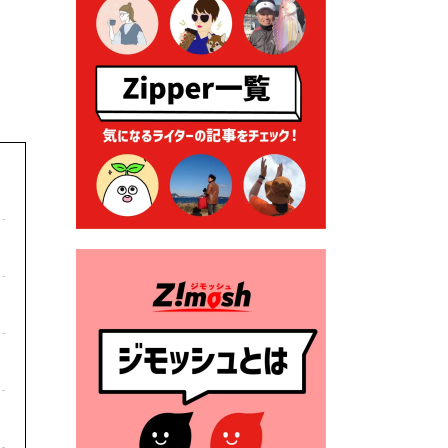
ーナー」について
2026年7月1日 豊前市民プール
一般開放
2026年7月1日 「豊前市定住促
進奨励金」が始まります！
（令和８年４月１日施行）
2026年6月25日 指定ごみ袋価
格改定
2026年6月23日 公告一覧（市
内業者対象）を更新しまし
た。
2026年6月23日 （一財）豊前
市佐野・則尾育英会奨学生募
集の「てびき」
2026年6月22日 神楽人の祭展
2026年6月18日 セアカゴケグ