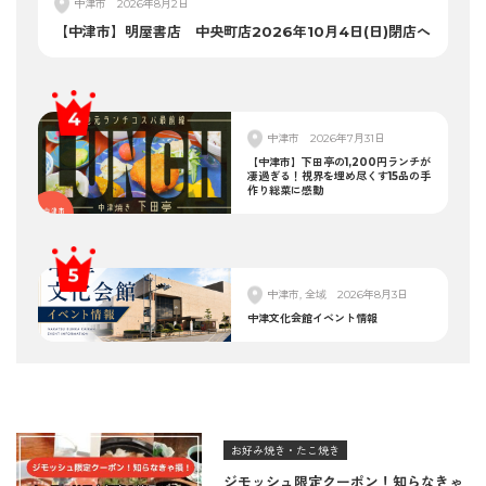
中津市
2026年8月2日
【中津市】明屋書店 中央町店2026年10月4日(日)閉店へ
中津市
2026年7月31日
【中津市】下田亭の1,200円ランチが
凄過ぎる！視界を埋め尽くす15品の手
作り総菜に感動
中津市, 全域
2026年8月3日
中津文化会館イベント情報
お好み焼き・たこ焼き
ジモッシュ限定クーポン！知らなきゃ