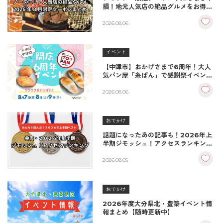
損！地元人気店の絶品グルメをお得に
楽しむクーポンまとめ
2026.08.06
イベント
【中津市】おかげさまで6周年！大人
気パン屋「糸ぱん」で感謝祭イベント
開催！豪華景品が当たる抽選会も
♪（8/7〜8/9）
2026.08.06
おでかけ
話題になったあの記事も！2026年上
半期ジモッシュ！アクセスランキング
BEST10
2026.08.05
おでかけ
2026年度大分県北・豊築イベント情
報まとめ【随時更新中】