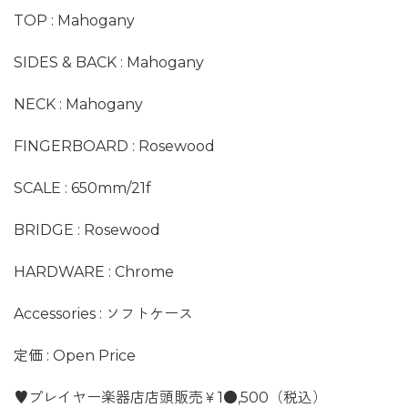
TOP : Mahogany
SIDES & BACK : Mahogany
NECK : Mahogany
FINGERBOARD : Rosewood
SCALE : 650mm/21f
BRIDGE : Rosewood
HARDWARE : Chrome
Accessories : ソフトケース
定価 : Open Price
♥プレイヤー楽器店店頭販売￥1●,500（税込）