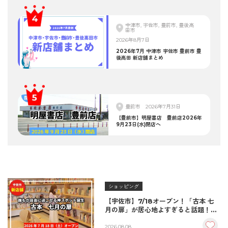
中津市, 宇佐市, 豊前市, 豊後高
田市
2026年8月7日
2026年7月 中津市 宇佐市 豊前市 豊
後高田 新店舗まとめ
豊前市
2026年7月31日
【豊前市】明屋書店 豊前店2026年
9月23日(水)閉店へ
ショッピング
【宇佐市】7/18オープン！「古本 七
月の扉」が居心地よすぎると話題！絶
品おむすび＆パンとコーヒーで過ごす
至福の読書空間
2026.08.08