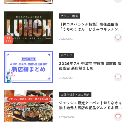
カフェ・喫茶
【神コスパランチ特集】豊後高田市
「うちのごはん ひまみつキッチン」
｜秘伝タレが決め手の絶品ハンバーグ
＆生姜焼き！
2026.08.07
おでかけ
2026年7月 中津市 宇佐市 豊前市 豊
後高田 新店舗まとめ
2026.08.07
お好み焼き・たこ焼き
ジモッシュ限定クーポン！知らなきゃ
損！地元人気店の絶品グルメをお得に
楽しむクーポンまとめ
2026.08.06