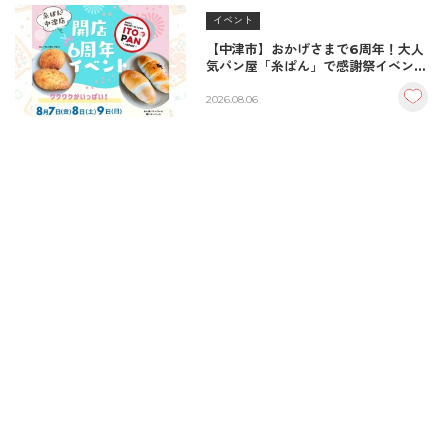
イベント
【中津市】おかげさまで6周年！大人
気パン屋「糸ぱん」で感謝祭イベント
開催！豪華景品が当たる抽選会も
♪（8/7〜8/9）
2026.08.06