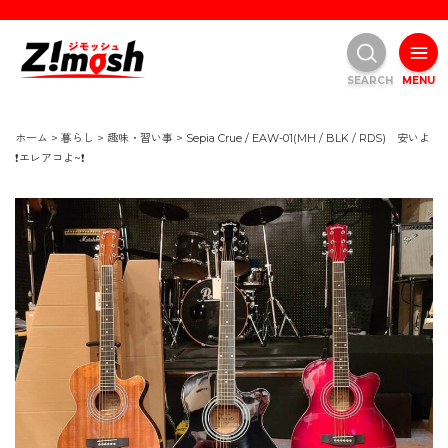
SEARCH
MENU
ホーム
>
暮らし
>
趣味・習い事
>
Sepia Crue / EAW-01(MH / BLK / RDS) 安いよ
❗エレアコよ~❗