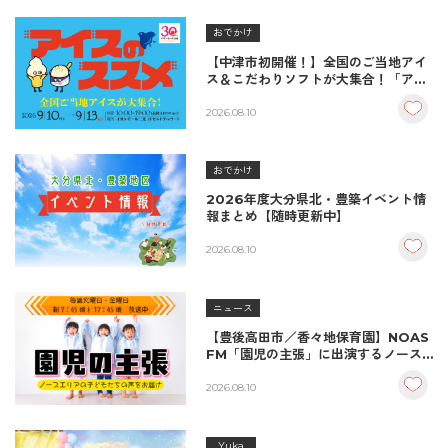
おでかけ
【中津市初開催！】全国のご当地アイ
ス＆こだわりソフトが大集合！「アイ
スのススメ」開催決定！
2026.08.10
おでかけ
2026年度大分県北・豊築イベント情
報まとめ【随時更新中】
2026.08.10
ニュース
【豊後高田市／香々地保育園】NOAS
FM「園児の主張」に出演するノース
エリアの子どもたち
2026.08.10
Yuka