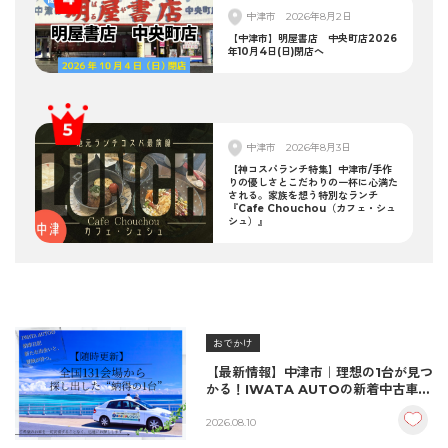
中津市
2026年8月2日
【中津市】明屋書店 中央町店2026
年10月4日(日)閉店へ
中津市
2026年8月3日
【神コスパランチ特集】中津市/手作
りの優しさとこだわりの一杯に心満た
される。家族を想う特別なランチ
『Cafe Chouchou（カフェ・シュ
シュ）』
おでかけ
【最新情報】中津市｜理想の1台が見つ
かる！IWATA AUTOの新着中古車＆
納車実績をご紹介
2026.08.10