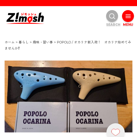
SEARCH
MENU
ホーム
>
暮らし
>
趣味・習い事
>
POPOLO / オカリナ新入荷！ オカリナ始めてみ
ませんか⁉️