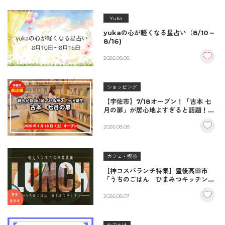
Yuka
yukaの心が軽くなる星占い（8/10～
8/16)
2026.08.08
ショッピング
【宇佐市】7/18オープン！「古本 七
月の扉」が居心地よすぎると話題！絶
品おむすび＆パンとコーヒーで過ごす
至福の読書空間
2026.08.08
カフェ・喫茶
【神コスパランチ特集】豊後高田市
「うちのごはん ひまみつキッチン」
｜秘伝タレが決め手の絶品ハンバーグ
＆生姜焼き！
2026.08.07