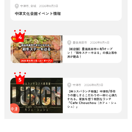
中津市, 全域
2026年8月3日
中津文化会館イベント情報
豊後高田市
2026年8月4日
【新店舗】豊後高田市に8/1オープ
ン！「和牛ステーキはる」の極上和牛
丼が絶品！
中津市
2026年8月3日
【神コスパランチ特集】中津市/手作
りの優しさとこだわりの一杯に心満た
される。家族を想う特別なランチ
『Cafe Chouchou（カフェ・シュ
シュ）』