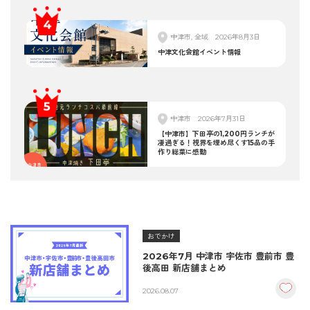
中津市, 全域
2026年8月3日
中津文化会館イベント情報
中津市
2026年7月31日
【中津市】下田亭の1,200円ランチが
凄過ぎる！視界を埋め尽くす15品の手
作り総菜に感動
おでかけ
2026年7月 中津市 宇佐市 豊前市 豊
後高田 新店舗まとめ
2026.08.07