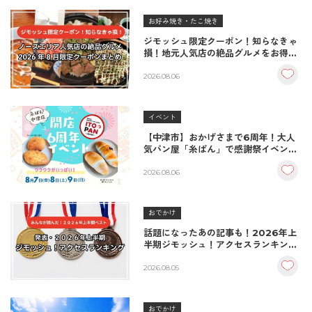
お好み焼き・たこ焼き
ジモッシュ限定クーポン！知らなきゃ
損！地元人気店の絶品グルメをお得に
楽しむクーポンまとめ
2026.08.06
イベント
【中津市】おかげさまで6周年！大人
気パン屋「糸ぱん」で感謝祭イベント
開催！豪華景品が当たる抽選会も
♪（8/7〜8/9）
2026.08.06
おでかけ
話題になったあの記事も！2026年上
半期ジモッシュ！アクセスランキング
BEST10
2026.08.05
おでかけ