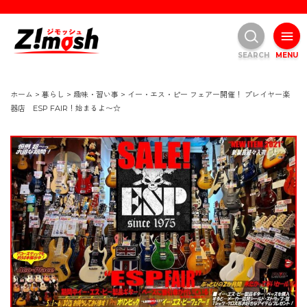
SEARCH
MENU
ホーム
>
暮らし
>
趣味・習い事
>
イー・エス・ピー フェアー開催！ プレイヤー楽
器店 ESP FAIR！始まるよ〜☆