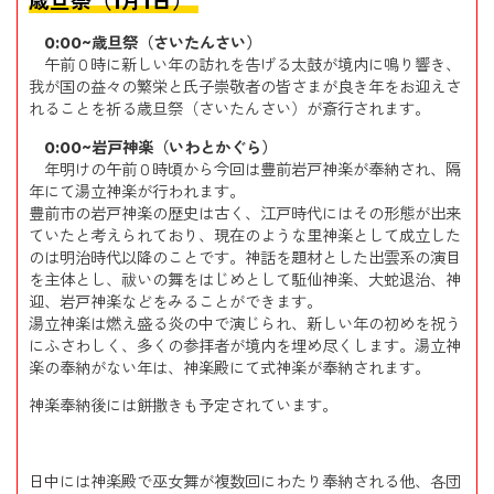
歳旦祭（1月1日）
0:00~歳旦祭（さいたんさい）
午前０時に新しい年の訪れを告げる太鼓が境内に鳴り響き、
我が国の益々の繁栄と氏子崇敬者の皆さまが良き年をお迎えさ
れることを祈る歳旦祭（さいたんさい）が斎行されます。
0:00~岩戸神楽（いわとかぐら）
年明けの午前０時頃から今回は豊前岩戸神楽が奉納され、隔
年にて湯立神楽が行われます。
豊前市の岩戸神楽の歴史は古く、江戸時代にはその形態が出来
ていたと考えられており、現在のような里神楽として成立した
のは明治時代以降のことです。神話を題材とした出雲系の演目
を主体とし、祓いの舞をはじめとして駈仙神楽、大蛇退治、神
迎、岩戸神楽などをみることができます。
湯立神楽は燃え盛る炎の中で演じられ、新しい年の初めを祝う
にふさわしく、多くの参拝者が境内を埋め尽くします。湯立神
楽の奉納がない年は、神楽殿にて式神楽が奉納されます。
神楽奉納後には餅撒きも予定されています。
日中には神楽殿で巫女舞が複数回にわたり奉納される他、各団