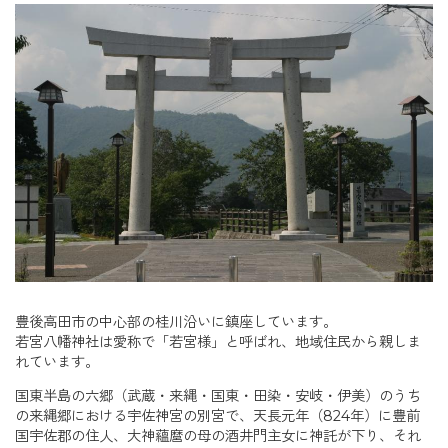
豊後高田市の中心部の桂川沿いに鎮座しています。
若宮八幡神社は愛称で「若宮様」と呼ばれ、地域住民から親しま
れています。
国東半島の六郷（武蔵・来縄・国東・田染・安岐・伊美）のうち
の来縄郷における宇佐神宮の別宮で、天長元年（824年）に豊前
国宇佐郡の住人、大神蘊麿の母の酒井門主女に神託が下り、それ