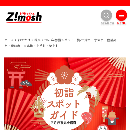
SEARCH
MENU
ホーム
>
おでかけ
>
観光
>
2026年初詣スポット一覧/中津市・宇佐市・豊後高田
市・豊前市・吉富町・上毛町・築上町