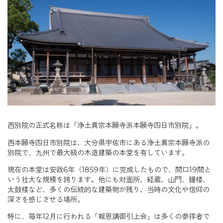
西別院の正式名称は「浄土真宗本願寺派本願寺四日市別院」。
西本願寺四日市別院は、大分県宇佐市にある浄土真宗本願寺派の
別院で、九州で最大級の木造建築の本堂を有しています。
現在の本堂は安政6年（1859年）に完成したもので、間口19間と
いう壮大な規模を誇ります。他にも対面所、経蔵、山門、鐘楼、
太鼓楼など、多くの伝統的な建築物が残り、当時の文化や信仰の
深さを感じさせる場所。
特に、毎年12月に行われる「報恩講御引上会」は多くの参拝者で