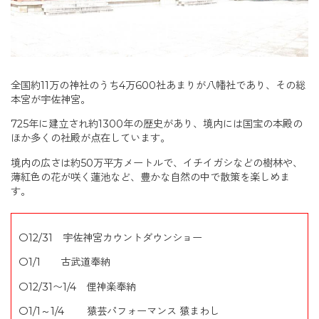
全国約11万の神社のうち4万600社あまりが八幡社であり、その総
本宮が宇佐神宮。
725年に建立され約1300年の歴史があり、境内には国宝の本殿の
ほか多くの社殿が点在しています。
境内の広さは約50万平方メートルで、イチイガシなどの樹林や、
薄紅色の花が咲く蓮池など、豊かな自然の中で散策を楽しめま
す。
〇12/31 宇佐神宮カウントダウンショー
〇1/1 古武道奉納
〇12/31〜1/4 俚神楽奉納
〇1/1～1/4 猿芸パフォーマンス 猿まわし