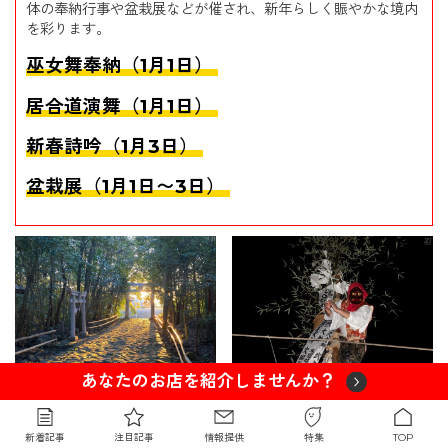
体の奉納行事や盆栽展などが催され、新年らしく賑やかな境内
を彩ります。
巫女舞奉納（1月1日）
居合道演舞（1月1日）
新春詩吟（1月3日）
盆栽展（1月1日〜3日）
あなたのお店を紹介しませんか？
新着記事
注目記事
情報提供
特集
TOP