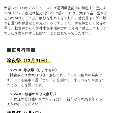
大富神社（おおとみじんじゃ）は福岡県
豊前市
に鎮座
する
歴史あ
る神社です。創建は紀元前
93
年
以前
と伝わり、
大きな富・豊かな
心のお神様と
して長く崇敬を集めてきました。檜皮葺きの
御
本殿
や
石畳の本参道など
が見どころです。また、宇佐神宮との関係が
深く、勅使井からの御神水
を宇佐神宮に
10年毎に
献上
して
おりま
す。
心を豊かにする初詣に、ぜひ訪れてみてください。
■正月行事■
除夜祭（12月31日）
22:00~除夜祭（じょやさい）
除夜祭とは大晦日の夜に斎行されるその年の納めの祭典で
す。１年を無事に過ごせたことを感謝し、来るべき年が良き年
であることを願います。
23:40〜新春かがり火点灯式
本参道の竹灯籠にかかり火を灯し、新たな年が良き年である
ようお祈りください