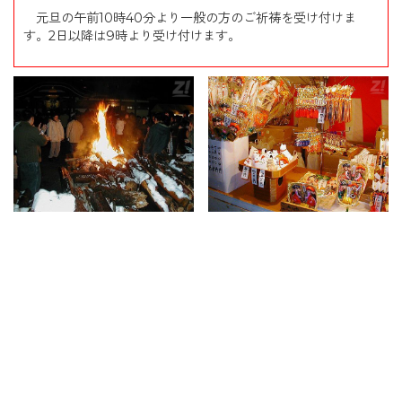
元旦の午前
10
時
40
分より一般の方のご祈祷を受け付けま
す。
2
日以降は
9
時より受け付けます。