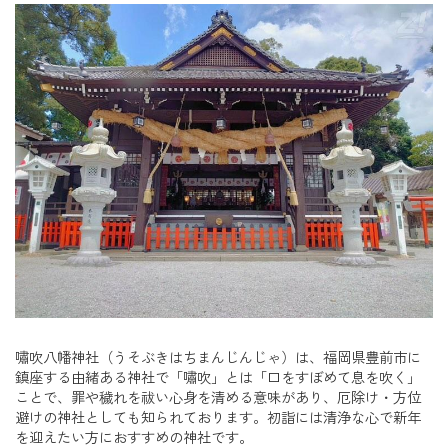
嘯吹八幡神社（うそぶきはちまんじんじゃ）は、福岡県豊前市に
鎮座する由緒ある神社で「嘯吹」とは「口をすぼめて息を吹く」
ことで、罪や穢れを祓い心身を清める意味があり、厄除け・方位
避けの神社としても知られております。初詣には清浄な心で新年
を迎えたい方におすすめの神社です。