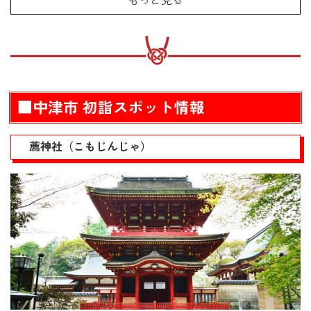
もっと見る
西本願寺四日市別院
妙覚寺
■豊後高田市 初詣スポット情報
若宮八幡神社
■豊前市 初詣スポット情報
■中津市 初詣スポット情報
嘯吹八幡神社（うそぶきはちまんじんじゃ）
大富神社（おおとみじんじゃ）
■吉富町 初詣スポット情報
薦神社（こもじんじゃ）
八幡古表神社（はちまんこひょうじんじゃ）
■上毛町 初詣スポット情報
覚円寺（かくえんじ）
■築上町 初詣スポット情報
綱敷天満宮（つなしき天満宮）