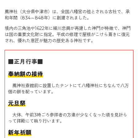
薦神社（大分県中津市）は、全国八幡宮の祖とされる古社で、承
和年間（834～848年）に創建されました。
境内の三角池や1622年に細川忠興が再建した神門が特徴で、神門
は国の重要文化財に指定。平成の修理で屋根がこけら葺きに復元
され、優れた意匠が魅力の歴史ある神社です。
■正月行事■
奉納餅の接待
薦神社斎館前に設置したテントにて八幡神社にちなんで八万
個の餅を配っています。
元旦祭
大体、午前3時ごろ参拝者の方達が少なくなった頃を見計ら
って拝殿にて執り行います。
新年祈願