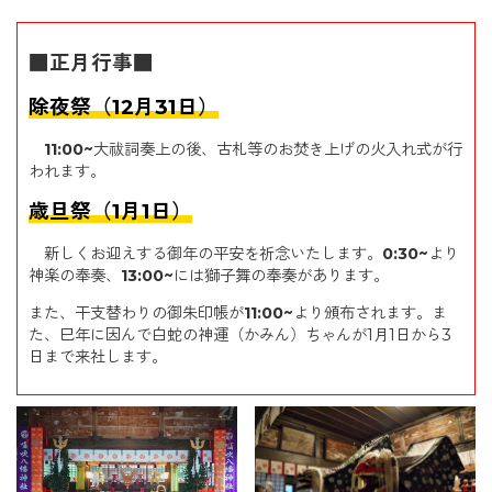
■正月行事■
除夜祭（12月31日）
11:00~
大祓詞奏上の後、古札等のお焚き上げの火入れ式が行
われます。
歳旦祭（1月1日）
新しくお迎えする御年の平安を祈念いたします。
0:30~
より
神楽の奉奏、
13:00~
には獅子舞の奉奏があります。
また、干支替わりの御朱印帳が
11:00~
より頒布されます。ま
た、巳年に因んで白蛇の神運（かみん）ちゃんが
1
月
1
日から
3
日まで来社します。