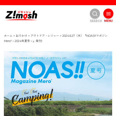
SEARCH
MENU
ホーム
>
おでかけ
>
アウトドア・レジャー
>
2024.6.27（木）『NOAS!!マガジン
Mero²～2024年夏号～』発刊!