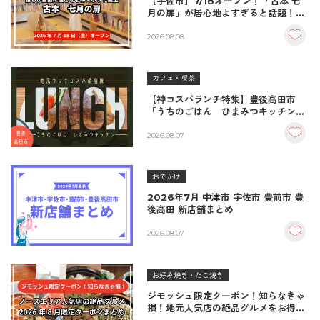
【宇佐市】7/18オープン！「古本 七
月の扉」が居心地よすぎると話題！絶
品おむすび＆パンとコーヒーで過ごす
至福の読書空間
2026.08.08
カフェ・喫茶
【神コスパランチ特集】豊後高田市
「うちのごはん ひまみつキッチン」
｜秘伝タレが決め手の絶品ハンバーグ
＆生姜焼き！
2026.08.07
おでかけ
2026年7月 中津市 宇佐市 豊前市 豊
後高田 新店舗まとめ
2026.08.07
お好み焼き・たこ焼き
ジモッシュ限定クーポン！知らなきゃ
損！地元人気店の絶品グルメをお得に
楽しむクーポンまとめ