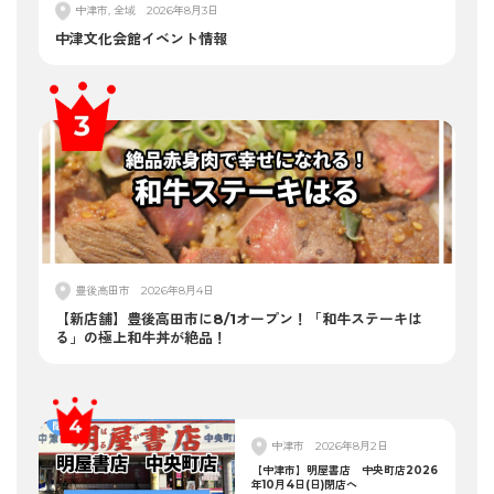
中津市, 全域
2026年8月3日
中津文化会館イベント情報
豊後高田市
2026年8月4日
【新店舗】豊後高田市に8/1オープン！「和牛ステーキは
る」の極上和牛丼が絶品！
中津市
2026年8月2日
【中津市】明屋書店 中央町店2026
年10月4日(日)閉店へ