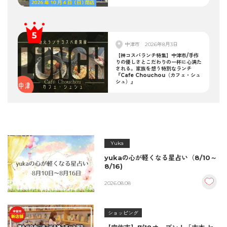
中津市
2026年8月3日
【神コスパランチ特集】中津市/手作
りの優しさとこだわりの一杯に心満た
される。家族を想う特別なランチ
『Cafe Chouchou（カフェ・シュ
シュ）』
Yuka
yukaの心が軽くなる星占い（8/10～
8/16)
2026.08.08
ショッピング