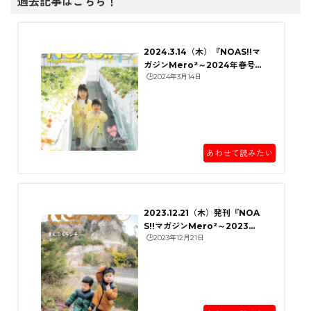
過去記事はこちら！
2024.3.14（木）『NOAS!!マ
ガジンMero²～2024年春号
🕒️2024年3月14日
～』発刊!
あわせて読みたい
2023.12.21（木）発刊『NOA
S!!マガジンMero²～2023年
🕒️2023年12月21日
冬号～』