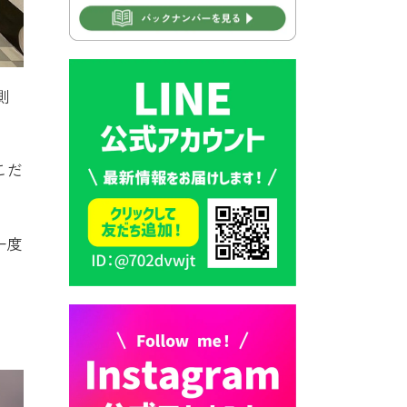
2026年7月31日 市税等の納付
書が変わります！
2026年7月30日 豊前市立豊前
中学校の進捗状況について
側
2026年7月30日 豊前市立学校
再編成準備協議会
こだ
2026年7月30日 豊前市立学校
紹介≪再編計画の見直しにつ
いて≫
一度
2026年7月29日 豊前市指定ご
み袋販売のお知らせ
2026年7月28日 豊前カラス天
狗みなと祭り（花火大会）開
催決定！
2026年7月28日 ごみ収集日の
お知らせ