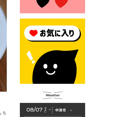
2026年6月23日 公告一覧（市
内業者対象）を更新しまし
た。
2026年6月23日 （一財）豊前
市佐野・則尾育英会奨学生募
集の「てびき」
2026年6月22日 神楽人の祭展
2026年6月18日 セアカゴケグ
モにご注意ください！
2026年6月17日 クーリングシ
ェルターの指定
2026年6月10日 令和８年経済
センサス-活動調査
2026年6月9日 令和８年第３
08/07
THU
中津市
回定例会「一般質問一覧表」
もち