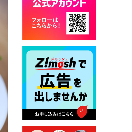
2026年7月28日 令和8年度
京築地区水道企業団職員採用
試験（募集）
2026年7月27日 マイナンバー
カード交付に伴う休日および
平日夜間開庁の案内
2026年7月22日 令和８年度
「こども文化パスポート事
業」
2026年7月21日 卜仙の郷 お
盆期間の営業時間のお知らせ
2026年7月17日 バス経路検索
のご利用案内
2026年7月10日 台湾伝統音楽
団体 「北埔八音団・楽善軒」
公演開催のお知らせ