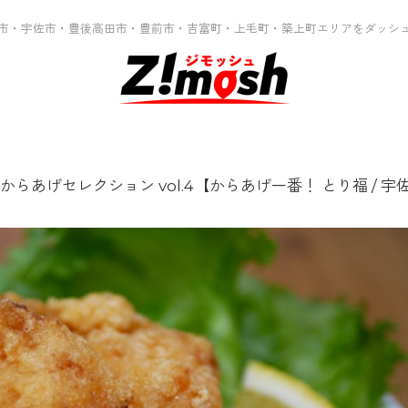
市・宇佐市・豊後高田市・豊前市・吉富町・上毛町・築上町エリアをダッシ
らあげセレクション vol.4【からあげ一番！ とり福 / 宇