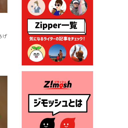
2026年7月9日 クラウドファ
ンディング型ふるさと納税の
実施について
2026年7月9日 農地法等に係
る各種申請に係る登記事項証
明書の添付省略について
あげ
2026年7月9日 廃食用油の回
収
2026年7月7日 「おゆずりコ
ーナー」について
2026年7月1日 豊前市民プール
一般開放
2026年7月1日 「豊前市定住促
進奨励金」が始まります！
（令和８年４月１日施行）
2026年6月25日 指定ごみ袋価
格改定