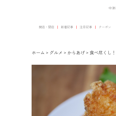
中津
開店・閉店
新着記事
注目記事
クーポン
ホーム
>
グルメ
>
からあげ
>
食べ尽くし！か