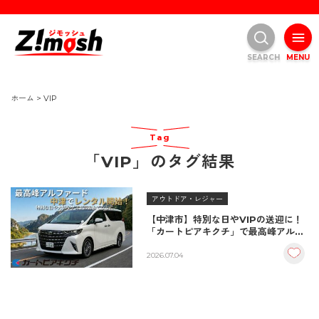
SEARCH
MENU
ホーム
>
VIP
Tag
「VIP」のタグ結果
アウトドア・レジャー
【中津市】特別な日やVIPの送迎に！
「カートピアキクチ」で最高峰アルフ
ァードの高級レンタカーサービスがス
タート！
2026.07.04